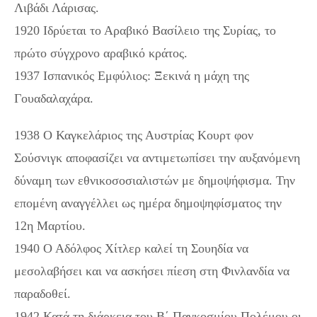
Λιβάδι Λάρισας.
1920 Ιδρύεται το Αραβικό Βασίλειο της Συρίας, το
πρώτο σύγχρονο αραβικό κράτος.
1937 Ισπανικός Εμφύλιος: Ξεκινά η μάχη της
Γουαδαλαχάρα.
1938 Ο Καγκελάριος της Αυστρίας Κουρτ φον
Σούσνιγκ αποφασίζει να αντιμετωπίσει την αυξανόμενη
δύναμη των εθνικοσοσιαλιστών με δημοψήφισμα. Την
επομένη αναγγέλλει ως ημέρα δημοψηφίσματος την
12η Μαρτίου.
1940 Ο Αδόλφος Χίτλερ καλεί τη Σουηδία να
μεσολαβήσει και να ασκήσει πίεση στη Φινλανδία να
παραδοθεί.
1942 Κατά τη διάρκεια του Β΄ Παγκοσμίου Πολέμου οι