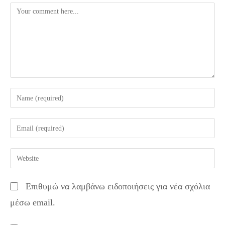
Comment
Enter
your
name
Enter
or
your
username
email
Enter
to
address
your
comment
to
website
Επιθυμώ να λαμβάνω ειδοποιήσεις για νέα σχόλια
comment
URL
μέσω email.
(optional)