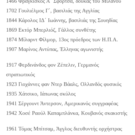
1466 Φραγκίσκος Α΄ Σφόρτσα, δούκας του Μιλάνου
1702 Γουλιέλμος Γ΄, βασιλιάς της Αγγλίας
1844 Κάρολος ΙΔ΄ Ιωάννης, βασιλιάς της Σουηδίας
1869 Εκτόρ Μπερλιόζ, Γάλλος συνθέτης
1874 Μίλαρντ Φίλμορ, 13ος πρόεδρος των Η.Π.Α.
1907 Μαρίνος Αντύπας, Έλληνας αγωνιστής
1917 Φερδινάνδος φον Ζέπελιν, Γερμανός
στρατιωτικός
1923 Γιοχάννες φαν Ντερ Βάαλς, Ολλανδός φυσικός
1935 Χάτσικο, Ιάπωνας σκύλος
1941 Σέργουντ Άντερσον, Αμερικανός συγγραφέας
1942 Χοσέ Ραούλ Καπαμπλάνκα, Κουβανός σκακιστής
1961 Τόμας Μπίτσαμ, Άγγλος διευθυντής ορχήστρας