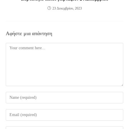
23 Δεκεμβρίου, 2023
Αφήστε μια απάντηση
Comment
Enter
your
name
Enter
or
your
username
email