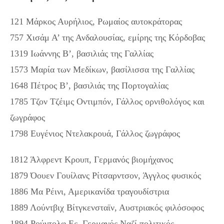
121 Μάρκος Αυρήλιος, Ρωμαίος αυτοκράτορας
757 Χισάμ Α’ της Ανδαλουσίας, εμίρης της Κόρδοβας
1319 Ιωάννης Β’, βασιλιάς της Γαλλίας
1573 Μαρία των Μεδίκων, βασίλισσα της Γαλλίας
1648 Πέτρος Β’, βασιλιάς της Πορτογαλίας
1785 Τζον Τζέιμς Οντιμπόν, Γάλλος ορνιθολόγος και
ζωγράφος
1798 Ευγένιος Ντελακρουά, Γάλλος ζωγράφος
1812 Άλφρεντ Κρουπ, Γερμανός βιομήχανος
1879 Όουεν Γουίλανς Ρίτσαρντσον, Άγγλος φυσικός
1886 Μα Ρέινι, Αμερικανίδα τραγουδίστρια
1889 Λούντβιχ Βίτγκενσταϊν, Αυστριακός φιλόσοφος
1894 Ρούντολφ Ες, Γερμανός Ναζί πολιτικός