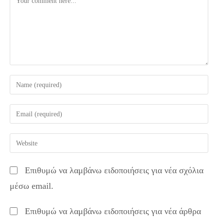
Enter
your
name
Enter
or
your
username
email
Enter
to
address
your
comment
to
website
Επιθυμώ να λαμβάνω ειδοποιήσεις για νέα σχόλια
comment
URL
μέσω email.
(optional)
Επιθυμώ να λαμβάνω ειδοποιήσεις για νέα άρθρα