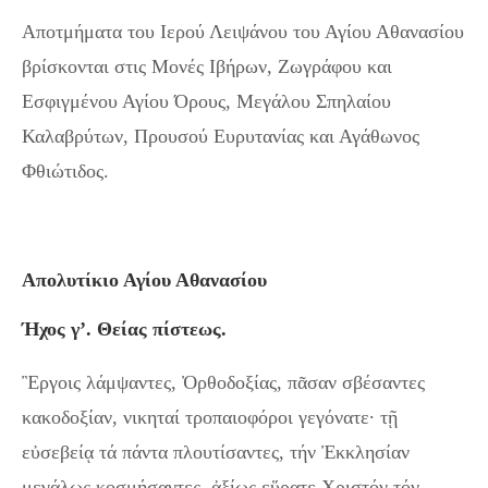
Αποτμήματα του Ιερού Λειψάνου του Αγίου Αθανασίου
βρίσκονται στις Μονές Ιβήρων, Ζωγράφου και
Εσφιγμένου Αγίου Όρους, Μεγάλου Σπηλαίου
Καλαβρύτων, Προυσού Ευρυτανίας και Αγάθωνος
Φθιώτιδος.
Aπολυτίκιο Αγίου Αθανασίου
Ήχος γ’. Θείας πίστεως.
Ἒργοις λάμψαντες, Ὀρθοδοξίας, πᾶσαν σβέσαντες
κακοδοξίαν, νικηταί τροπαιοφόροι γεγόνατε· τῇ
εὐσεβείᾳ τά πάντα πλουτίσαντες, τήν Ἐκκλησίαν
μεγάλως κοσμήσαντες, ἀξίως εὕρατε Χριστόν τόν