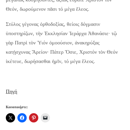
Θεόν, δωρούμενον πᾶσι τό μέγα ἔλεος.
Στύλος γέγονας ὀρθοδοξίας, θείοις δόγμασιν
ὑποστηρίζων, τὴν Ἐκκλησίαν Ἱεράρχα Ἀθανάσιε· τῷ
γὰρ Πατρὶ τὸν Ὑιόν ὁμοούσιον, ἀνακηρύξας
κατᾑσχυνας Ἄρείον· Πάτερ Ὅσιε, Χριστόν τὸν Θεόν
ἱκέτευε, δωρήσασθαι ἡμῖν, τό μέγα ἔλεος.
Πηγή
Κοινοποιήστε: