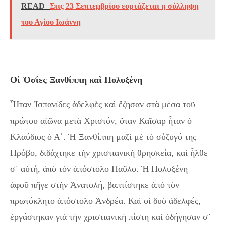
READ
Στις 23 Σεπτεμβρίου εορτάζεται η σύλληψη
του Αγίου Ιωάννη
Οἱ Ὁσίες Ξανθίππη καὶ Πολυξένη
Ἦταν Ἰσπανίδες ἀδελφὲς καὶ ἔζησαν στὰ μέσα τοῦ
πρώτου αἰῶνα μετὰ Χριστόν, ὅταν Καῖσαρ ἦταν ὁ
Κλαύδιος ὁ Α´. Ἡ Ξανθίππη μαζὶ μὲ τὸ σύζυγό της
Πρόβο, διδάχτηκε τὴν χριστιανικὴ θρησκεία, καὶ ἦλθε
σ᾿ αὐτή, ἀπὸ τὸν ἀπόστολο Παῦλο. Ἡ Πολυξένη
ἀφοῦ πῆγε στὴν Ἀνατολή, βαπτίστηκε ἀπὸ τὸν
πρωτόκλητο ἀπόστολο Ἀνδρέα. Καὶ οἱ δυὸ ἀδελφές,
ἐργάστηκαν γιὰ τὴν χριστιανικὴ πίστη καὶ ὁδήγησαν σ᾿