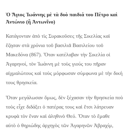
Ὁ Ἅγιος Ἰωάννης μὲ τὰ δυὸ παιδιά του Πέτρο καὶ
Ἀντώνιο (ἢ Ἀντωνῖνο)
Κατάγονταν ἀπὸ τὶς Συρακοῦσες τῆς Σικελίας καὶ
ἔζησαν στὰ χρόνια τοῦ βασιλιᾶ Βασιλείου τοῦ
Μακεδόνα (867). Ὅταν κατέλαβαν τὴν Σικελία οἱ
Ἀγαρηνοί, τὸν Ἰωάννη μὲ τοὺς γιούς του πῆραν
αἰχμαλώτους καὶ τοὺς μόρφωσαν σύμφωνα μὲ τὴν δική
τους θρησκεία.
Ὅταν μεγάλωσαν ὅμως, δὲν ξέχασαν τὴν θρησκεία ποὺ
τοὺς εἶχε διδάξει ὁ πατέρας τους καὶ ἔτσι λάτρευαν
κρυφὰ τὸν ἕναν καὶ ἀληθινὸ Θεό. Ὅταν τὸ ἔμαθε
αὐτὸ ὁ θηριώδης ἀρχηγὸς τῶν Ἀγαρηνῶν Ἀβραχίμ,