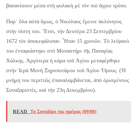
βασανίσουν μέσα στὴ φυλακὴ μὲ τὸν πιὸ ἄγριο τρόπο.
Παρ᾿ ὅλα αὐτὰ ὅμως, ὁ Νικόλαος ἔμεινε ἀκλόνητος
στὴν πίστη του. Ἔτσι, τὴν Δευτέρα 23 Σεπτεμβρίου
1672 τὸν ἀποκεφάλισαν. Ἦταν 15 χρονῶν. Τὸ λείψανό
του ἐνταφιάστηκε στὸ Μοναστήρι τῆς Παναγίας
Χάλκης. Ἀργότερα ἡ κάρα τοῦ Ἁγίου μεταφέρθηκε
στὴν Ἱερὰ Μονὴ Ξηροποτάμου τοῦ Ἁγίου Ὄρους. (Ἡ
μνήμη του περιττῶς ἐπαναλαμβάνεται, ἀπὸ ὁρισμένους
Συναξαριστές, καὶ τὴν 23η Δεκεμβρίου).
READ
Το Συναξάρι της ημέρας (09/08)