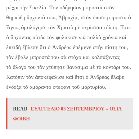
μέχρι τὴν Σικελία. Τὸν ὁδήγησαν μπροστὰ στὸν
θηριώδη ἄρχοντά τους Ἀβραχίμ, στὸν ὁποῖο μπροστὰ ὁ
Ἅγιος ὁμολόγησε τὸν Χριστὸ μὲ περίσσια τόλμη. Τότε
ὁ ἄρχοντας αὐτὸς τὸν φυλάκισε γιὰ πολλὰ χρόνια καὶ
ἐπειδὴ ἔβλεπε ὅτι ὁ Ἀνδρέας ἐπέμενε στὴν πίστη του,
τὸν ἔβαλε μπροστά του σὰ στόχο καὶ καλπάζοντας
τὸ ἄλογό του τὸν χτύπησε θανάσιμα μὲ τὸ κοντάρι του.
Κατόπιν τὸν ἀποκεφάλισε καὶ ἔτσι ὁ Ἀνδρέας ἔλαβε
ἔνδοξα τὸ ἀμάραντο στεφάνι τοῦ μαρτυρίου.
READ
ΕΥΑΓΓΕΛΙΟ 03 ΣΕΠΤΕΜΒΡΙΟΥ – ΟΣΙΑ
ΦΟΙΒΗ