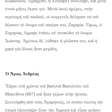
κωφάλαλος. Πράγματι, ἡ Ἐλισάβετ συνέλαβε, καὶ μετὰ
ἐννιὰ μῆνες ἔκανε γιό. Μετὰ ὀκτὼ ἡμέρες, στὴν
περιτομὴ τοῦ παιδιοῦ, οἱ συγγενεῖς θέλησαν νὰ τοῦ
δώσουν τὸ ὄνομα τοῦ πατέρα του, Ζαχαρία. Ὅμως, ὁ
Ζαχαρίας, ἔγραψε ἐπάνω σὲ πινακίδιο τὸ ὄνομα
Ἰωάννης. Ἀμέσως δέ, λύθηκε ἡ γλῶσσα του, καὶ ἡ
χαρὰ γιὰ ὅλους ἦταν μεγάλη.
Ὁ Ἅγιος Ἀνδρέας
Ἔζησε στὰ χρόνια τοῦ βασιλιᾶ Βασιλείου τοῦ
Μακεδόνα (867) καὶ ἦταν γέρων στὴν ἡλικία.
Συνελήφθη ἀπὸ τοὺς Ἀγαρηνούς, οἱ ὁποῖοι ἐκείνη τὴν
ἐποχὴ ἐξουσίαζαν ὅλην τὴν Ἀφρικὴ καὶ εἶχαν φτάσει