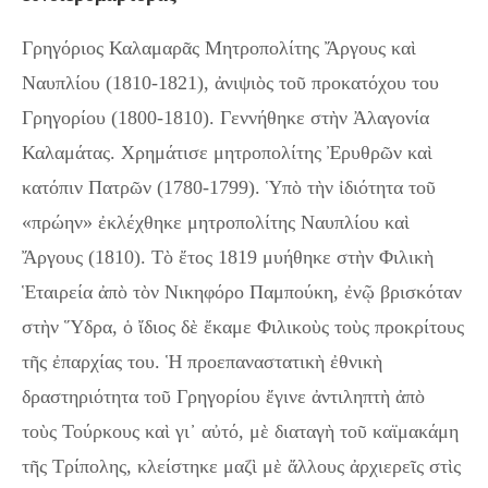
Γρηγόριος Καλαμαρᾶς Μητροπολίτης Ἄργους καὶ
Ναυπλίου (1810-1821), ἀνιψιὸς τοῦ προκατόχου του
Γρηγορίου (1800-1810). Γεννήθηκε στὴν Ἀλαγονία
Καλαμάτας. Χρημάτισε μητροπολίτης Ἐρυθρῶν καὶ
κατόπιν Πατρῶν (1780-1799). Ὑπὸ τὴν ἰδιότητα τοῦ
«πρώην» ἐκλέχθηκε μητροπολίτης Ναυπλίου καὶ
Ἄργους (1810). Τὸ ἔτος 1819 μυήθηκε στὴν Φιλικὴ
Ἑταιρεία ἀπὸ τὸν Νικηφόρο Παμπούκη, ἐνῷ βρισκόταν
στὴν Ὕδρα, ὁ ἴδιος δὲ ἔκαμε Φιλικοὺς τοὺς προκρίτους
τῆς ἐπαρχίας του. Ἡ προεπαναστατικὴ ἐθνικὴ
δραστηριότητα τοῦ Γρηγορίου ἔγινε ἀντιληπτὴ ἀπὸ
τοὺς Τούρκους καὶ γι᾿ αὐτό, μὲ διαταγὴ τοῦ καϊμακάμη
τῆς Τρίπολης, κλείστηκε μαζὶ μὲ ἄλλους ἀρχιερεῖς στὶς