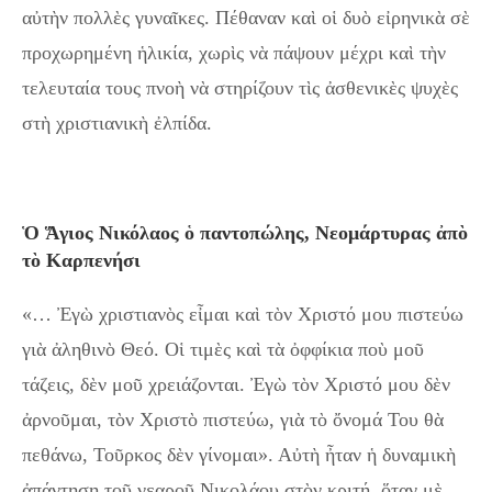
αὐτὴν πολλὲς γυναῖκες. Πέθαναν καὶ οἱ δυὸ εἰρηνικὰ σὲ
προχωρημένη ἡλικία, χωρὶς νὰ πάψουν μέχρι καὶ τὴν
τελευταία τους πνοὴ νὰ στηρίζουν τὶς ἀσθενικὲς ψυχὲς
στὴ χριστιανικὴ ἐλπίδα.
Ὁ Ἅγιος Νικόλαος ὁ παντοπώλης, Νεομάρτυρας ἀπὸ
τὸ Καρπενήσι
«… Ἐγὼ χριστιανὸς εἶμαι καὶ τὸν Χριστό μου πιστεύω
γιὰ ἀληθινὸ Θεό. Οἱ τιμὲς καὶ τὰ ὀφφίκια ποὺ μοῦ
τάζεις, δὲν μοῦ χρειάζονται. Ἐγὼ τὸν Χριστό μου δὲν
ἀρνοῦμαι, τὸν Χριστὸ πιστεύω, γιὰ τὸ ὄνομά Του θὰ
πεθάνω, Τοῦρκος δὲν γίνομαι». Αὐτὴ ἦταν ἡ δυναμικὴ
ἀπάντηση τοῦ νεαροῦ Νικολάου στὸν κριτή, ὅταν μὲ