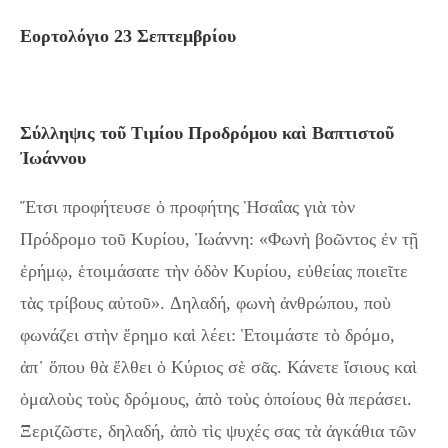
Εορτολόγιο 23 Σεπτεμβρίου
Σύλληψις τοῦ Τιμίου Προδρόμου καὶ Βαπτιστοῦ
Ἰωάννου
Ἔτσι προφήτευσε ὁ προφήτης Ἡσαΐας γιὰ τὸν
Πρόδρομο τοῦ Κυρίου, Ἰωάννη: «Φωνὴ βοῶντος ἐν τῇ
ἐρήμῳ, ἑτοιμάσατε τὴν ὀδὸν Κυρίου, εὐθείας ποιεῖτε
τὰς τρίβους αὐτοῦ». Δηλαδή, φωνὴ ἀνθρώπου, ποὺ
φωνάζει στὴν ἔρημο καὶ λέει: Ἑτοιμάστε τὸ δρόμο,
ἀπ᾿ ὅπου θὰ ἔλθει ὁ Κύριος σὲ σᾶς. Κάνετε ἴσιους καὶ
ὁμαλοὺς τοὺς δρόμους, ἀπὸ τοὺς ὁποίους θὰ περάσει.
Ξεριζῶστε, δηλαδή, ἀπὸ τὶς ψυχές σας τὰ ἀγκάθια τῶν