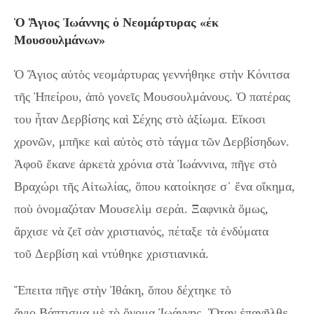
Ὁ Ἅγιος Ἰωάννης ὁ Νεομάρτυρας «ἐκ
Μουσουλμάνων»
Ὁ Ἅγιος αὐτὸς νεομάρτυρας γεννήθηκε στὴν Κόνιτσα
τῆς Ἠπείρου, ἀπὸ γονεῖς Μουσουλμάνους. Ὁ πατέρας
του ἦταν Δερβίσης καὶ Σέχης στὸ ἀξίωμα. Εἴκοσι
χρονῶν, μπῆκε καὶ αὐτὸς στὸ τάγμα τῶν Δερβίσηδων.
Ἀφοῦ ἔκανε ἀρκετὰ χρόνια στὰ Ἰωάννινα, πῆγε στὸ
Βραχώρι τῆς Αἰτωλίας, ὅπου κατοίκησε σ᾿ ἕνα οἴκημα,
ποὺ ὀνομαζόταν Μουσελὶμ σεράι. Ξαφνικὰ ὅμως,
ἄρχισε νὰ ζεῖ σὰν χριστιανός, πέταξε τὰ ἐνδύματα
τοῦ Δερβίση καὶ ντύθηκε χριστιανικά.
Ἔπειτα πῆγε στὴν Ἰθάκη, ὅπου δέχτηκε τὸ
ἅγιο Βάπτισμα μὲ τὸ ὄνομα Ἰωάννης. Ὅταν ἐπανῆλθε