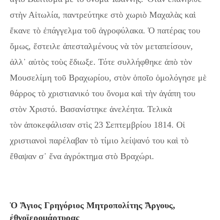
στὴν Αἰτωλία, παντρεύτηκε στὸ χωριὸ Μαχαλὰς καὶ
ἔκανε τὸ ἐπάγγελμα τοῦ ἀγροφύλακα. Ὁ πατέρας του
ὅμως, ἔστειλε ἀπεσταλμένους νὰ τὸν μεταπείσουν,
ἀλλ᾿ αὐτὸς τοὺς ἔδιωξε. Τότε συλλήφθηκε ἀπὸ τὸν
Μουσελίμη τοῦ Βραχωρίου, στὸν ὁποῖο ὁμολόγησε μὲ
θάρρος τὸ χριστιανικό του ὄνομα καὶ τὴν ἀγάπη του
στὸν Χριστό. Βασανίστηκε ἀνελέητα. Τελικὰ
τὸν ἀποκεφάλισαν στὶς 23 Σεπτεμβρίου 1814. Οἱ
χριστιανοὶ παρέλαβαν τὸ τίμιο λείψανό του καὶ τὸ
ἔθαψαν σ᾿ ἕνα ἀγρόκτημα στὸ Βραχώρι.
Ὁ Ἅγιος Γρηγόριος Μητροπολίτης Ἄργους,
ἐθνοϊερομάρτυρας