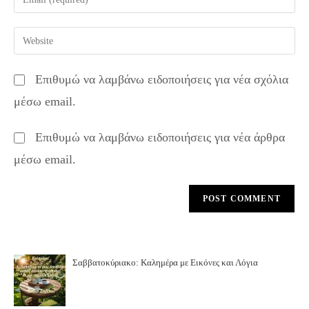
or
your
username
email
Enter
to
address
your
comment
to
website
Επιθυμώ να λαμβάνω ειδοποιήσεις για νέα σχόλια
comment
URL
μέσω email.
(optional)
Επιθυμώ να λαμβάνω ειδοποιήσεις για νέα άρθρα
μέσω email.
Σαββατοκύριακο: Καλημέρα με Εικόνες και Λόγια