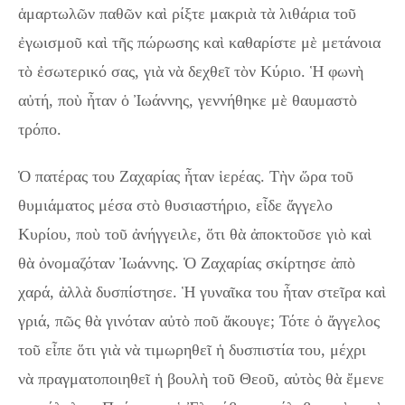
ἁμαρτωλῶν παθῶν καὶ ρίξτε μακριὰ τὰ λιθάρια τοῦ
ἐγωισμοῦ καὶ τῆς πώρωσης καὶ καθαρίστε μὲ μετάνοια
τὸ ἐσωτερικό σας, γιὰ νὰ δεχθεῖ τὸν Κύριο. Ἡ φωνὴ
αὐτή, ποὺ ἦταν ὁ Ἰωάννης, γεννήθηκε μὲ θαυμαστὸ
τρόπο.
Ὁ πατέρας του Ζαχαρίας ἦταν ἱερέας. Τὴν ὥρα τοῦ
θυμιάματος μέσα στὸ θυσιαστήριο, εἶδε ἄγγελο
Κυρίου, ποὺ τοῦ ἀνήγγειλε, ὅτι θὰ ἀποκτοῦσε γιὸ καὶ
θὰ ὀνομαζόταν Ἰωάννης. Ὁ Ζαχαρίας σκίρτησε ἀπὸ
χαρά, ἀλλὰ δυσπίστησε. Ἡ γυναῖκα του ἦταν στεῖρα καὶ
γριά, πῶς θὰ γινόταν αὐτὸ ποῦ ἄκουγε; Τότε ὁ ἄγγελος
τοῦ εἶπε ὅτι γιὰ νὰ τιμωρηθεῖ ἡ δυσπιστία του, μέχρι
νὰ πραγματοποιηθεῖ ἡ βουλὴ τοῦ Θεοῦ, αὐτὸς θὰ ἔμενε