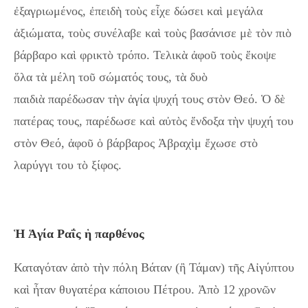
ἐξαγριωμένος, ἐπειδὴ τοὺς εἶχε δώσει καὶ μεγάλα
ἀξιώματα, τοὺς συνέλαβε καὶ τοὺς βασάνισε μὲ τὸν πιὸ
βάρβαρο καὶ φρικτὸ τρόπο. Τελικὰ ἀφοῦ τοὺς ἔκοψε
ὅλα τὰ μέλη τοῦ σώματός τους, τὰ δυὸ
παιδιὰ παρέδωσαν τὴν ἁγία ψυχή τους στὸν Θεό. Ὁ δὲ
πατέρας τους, παρέδωσε καὶ αὐτὸς ἔνδοξα τὴν ψυχή του
στὸν Θεό, ἀφοῦ ὁ βάρβαρος Ἀβραχὶμ ἔχωσε στὸ
λαρύγγι του τὸ ξίφος.
Ἡ Ἁγία Ραΐς ἡ παρθένος
Καταγόταν ἀπὸ τὴν πόλη Βάταν (ἢ Τάμαν) τῆς Αἰγύπτου
καὶ ἦταν θυγατέρα κάποιου Πέτρου. Ἀπὸ 12 χρονῶν