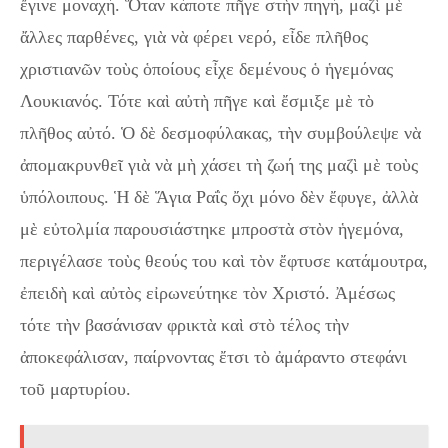
ἔγινε μοναχή. Ὅταν κάποτε πῆγε στὴν πηγή, μαζὶ μὲ
ἄλλες παρθένες, γιὰ νὰ φέρει νερό, εἶδε πλῆθος
χριστιανῶν τοὺς ὁποίους εἶχε δεμένους ὁ ἡγεμόνας
Λουκιανός. Τότε καὶ αὐτὴ πῆγε καὶ ἔσμιξε μὲ τὸ
πλῆθος αὐτό. Ὁ δὲ δεσμοφύλακας, τὴν συμβούλεψε νὰ
ἀπομακρυνθεῖ γιὰ νὰ μὴ χάσει τὴ ζωή της μαζὶ μὲ τοὺς
ὑπόλοιπους. Ἡ δὲ Ἅγια Ραΐς ὄχι μόνο δὲν ἔφυγε, ἀλλὰ
μὲ εὐτολμία παρουσιάστηκε μπροστὰ στὸν ἡγεμόνα,
περιγέλασε τοὺς θεούς του καὶ τὸν ἔφτυσε κατάμουτρα,
ἐπειδὴ καὶ αὐτὸς εἰρωνεύτηκε τὸν Χριστό. Ἀμέσως
τότε τὴν βασάνισαν φρικτὰ καὶ στὸ τέλος τὴν
ἀποκεφάλισαν, παίρνοντας ἔτσι τὸ ἀμάραντο στεφάνι
τοῦ μαρτυρίου.