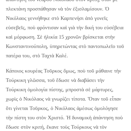
πλεκτάνη προσπάθησαν νὰ τὸν ἐξισλαμίσουν. Ὁ
Νικόλαος γεννήθηκε στὸ Καρπενήσι ἀπὸ γονεῖς
εὐσεβεῖς, ποὺ φρόντισαν καὶ γιὰ τὴν δική του εὐσέβεια
καὶ μόρφωση. Σὲ ἡλικία 15 χρονῶν βρίσκεται στὴν
Κωνσταντινούπολη, ὑπηρετώντας στὸ παντοπωλεῖο τοῦ
πατέρα του, στὸ Ταχτὰ Καλέ.
Κάποιος κουρέας Τοῦρκος ὅμως, ποὺ τοῦ μάθαινε τὴν
Τούρκικη γλῶσσα, τοῦ ἔδωσε νὰ διαβάσει τὴν
Τούρκικη ὁμολογία πίστης, μπροστὰ σὲ μάρτυρες,
χωρὶς ὁ Νικόλαος νὰ γνωρίζει τίποτα. Ὅταν τοῦ εἶπαν
ὅτι γίνεται Τοῦρκος, ὁ Νικόλαος ἀμέσως ὁμολόγησε
τὴν πίστη του στὸν Χριστό. Ἡ δυναμικὴ ἀπάντηση ποὺ
ἔδωσε στὸν κριτή, ἔκανε τοὺς Τούρκους νὰ τὸν