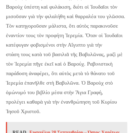
Βαροὺχ ὑπέστη καὶ φυλάκιση, διότι οἱ Ἰουδαῖοι τὸν
μισοῦσαν γιὰ τὴν φιλαλήθη καὶ θαρραλέα του γλῶσσα.
Τὸν κατηγοροῦσαν μάλιστα, ὅτι αὐτὸς παρακινοῦσε
ἐναντίον τους τὸν προφήτη Ἱερεμία. Ὅταν οἱ Ἰουδαῖοι
κατέφυγαν φοβισμένοι στὴν Αἴγυπτο γιὰ τὴν
στάση τους κατὰ τοῦ βασιλιᾶ τῆς Βαβυλῶνας, μαζὶ μὲ
τὸν Ἱερεμία πῆγε ἐκεῖ καὶ ὁ Βαρούχ. Ραβινιστικὴ
παράδοση ἀναφέρει, ὅτι αὐτὸς μετὰ τὸ θάνατο τοῦ
Ἱερεμία ἐπανῆλθε στὴ Βαβυλῶνα. Ὁ Βαροὺχ στὸ
ὁμώνυμό του βιβλίο μέσα στὴν Ἅγια Γραφή,
προλέγει καθαρὰ γιὰ τὴν ἐνανθρώπηση τοῦ Κυρίου
Ἰησοῦ Χριστοῦ.
READ
Ευαγγέλιο 28 Σεπτεμβρίου – Όσιος Χαρίτων