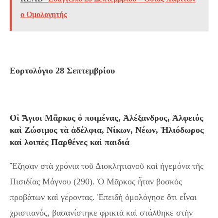
ο Ομολογητής
Εορτολόγιο 28 Σεπτεμβρίου
Οἱ Ἅγιοι Μᾶρκος ὁ ποιμένας, Ἀλέξανδρος, Ἀλφειός
καὶ Ζώσιμος τὰ ἀδέλφια, Νίκων, Νέων, Ἡλιόδωρος
καὶ λοιπὲς Παρθένες καὶ παιδιά
Ἔζησαν στὰ χρόνια τοῦ Διοκλητιανοῦ καὶ ἡγεμόνα τῆς
Πισιδίας Μάγνου (290). Ὁ Μᾶρκος ἦταν βοσκὸς
προβάτων καὶ γέροντας. Ἐπειδὴ ὁμολόγησε ὅτι εἶναι
χριστιανός, βασανίστηκε φρικτὰ καὶ στάλθηκε στὴν