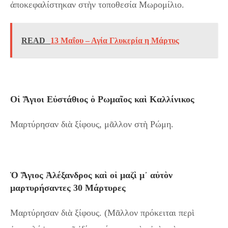
ἀποκεφαλίστηκαν στὴν τοποθεσία Μωρομίλιο.
READ
13 Μαΐου – Αγία Γλυκερία η Μάρτυς
Οἱ Ἅγιοι Εὐστάθιος ὁ Ρωμαῖος καὶ Καλλίνικος
Μαρτύρησαν διὰ ξίφους, μᾶλλον στὴ Ρώμη.
Ὁ Ἅγιος Ἀλέξανδρος καὶ οἱ μαζὶ μ᾿ αὐτὸν
μαρτυρήσαντες 30 Μάρτυρες
Μαρτύρησαν διὰ ξίφους. (Μᾶλλον πρόκειται περὶ