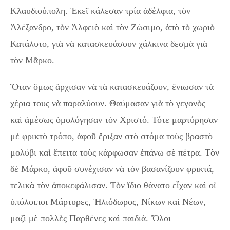
Κλαυδιούπολη. Ἐκεῖ κάλεσαν τρία ἀδέλφια, τὸν
Ἀλέξανδρο, τὸν Ἀλφειὸ καὶ τὸν Ζώσιμο, ἀπὸ τὸ χωριὸ
Κατάλυτο, γιὰ νὰ κατασκευάσουν χάλκινα δεσμὰ γιὰ
τὸν Μᾶρκο.
Ὅταν ὅμως ἄρχισαν νὰ τὰ κατασκευάζουν, ἔνιωσαν τὰ
χέρια τους νὰ παραλύουν. Θαύμασαν γιὰ τὸ γεγονὸς
καὶ ἀμέσως ὁμολόγησαν τὸν Χριστό. Τότε μαρτύρησαν
μὲ φρικτὸ τρόπο, ἀφοῦ ἔριξαν στὸ στόμα τοὺς βραστὸ
μολύβι καὶ ἔπειτα τοὺς κάρφωσαν ἐπάνω σὲ πέτρα. Τὸν
δὲ Μάρκο, ἀφοῦ συνέχισαν νὰ τὸν βασανίζουν φρικτά,
τελικὰ τὸν ἀποκεφάλισαν. Τὸν ἴδιο θάνατο εἶχαν καὶ οἱ
ὑπόλοιποι Μάρτυρες, Ἠλιόδωρος, Νίκων καὶ Νέων,
μαζὶ μὲ πολλὲς Παρθένες καὶ παιδιά. Ὅλοι