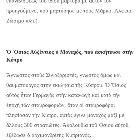
ἐπαναλήψεως τοῦ ἰδίου μάρτυρα μὲ αὐτὸν τὸν
προηγούμενο, ποὺ μαρτύρησε μὲ τοὺς Μᾶρκο, Ἀλφειό,
Ζώσιμο κλπ.).
Ὁ Ὅσιος Αὐξέντιος ὁ Μοναχός, ποὺ ἀσκήτευσε στὴν
Κύπρο
Ἄγνωστος στοὺς Συναξαριστές, γνωστὸς ὅμως καὶ
θαυματουργὸς στὴν ἐκκλησία τῆς Κύπρου. Ὁ Ὅσιος
αὐτὸς ἦταν Γερμανὸς στὴν καταγωγὴ καὶ κατὰ τὴν
ἐποχὴ τῶν σταυροφοριῶν, ὅταν οἱ σταυροφόροι
πλησίασαν τὴν Κύπρο, αὐτὸς ἔγινε μοναχὸς μαζὶ μὲ
ἄλλους 300 στρατιῶτες. Ἀκολουθία τοῦ Ὁσίου αὐτοῦ,
ἐξέδωσε ὁ ἀρχιμανδρίτης Κυπριανός.