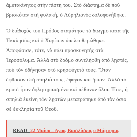
ἀμετακίνητος στὴν πίστη του. Στὸ διάστημα δὲ ποὺ
βρισκόταν στὴ φυλακή, ὁ Αὐρηλιανὸς δολοφονήθηκε.
Ὁ διάδοχός του Πρόβος σταμάτησε τὸ διωγμὸ κατὰ τῆς
Ἐκκλησίας καὶ ὁ Χαρίτων ἀπελευθερώθηκε.
Ἀποφάσισε, τότε, νὰ πάει προσκυνητὴς στὰ
Ἱεροσόλυμα. Ἀλλὰ στὸ δρόμο συνελήφθη ἀπὸ λῃστές,
ποὺ τὸν ὁδήγησαν στὸ κρησφύγετό τους. Ὅταν
ἔφθασαν στὴ σπηλιά τους, ἔφαγαν καὶ ἤπιαν. Ἀλλὰ τὸ
κρασὶ ἦταν δηλητηριασμένο καὶ πέθαναν ὅλοι. Τότε, ἡ
σπηλιὰ ἐκείνη τῶν λῃστῶν μετατράπηκε ἀπὸ τὸν ὅσιο
σὲ ἐκκλησία τοῦ Θεοῦ.
READ
22 Μαΐου – Άγιος Βασιλίσκος ο Μάρτυρας