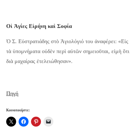
Οἱ Ἁγίες Εἰρήνη καὶ Σοφία
Ὁ Σ. Εὐστρατιάδης στὸ Ἁγιολόγιό του ἀναφέρει: «Εἰς
τὰ ὑπομνήματα οὐδὲν περὶ αὐτῶν σημειοῦται, εἰμὴ ὅτι
διὰ μαχαίρας ἐτελειώθησαν».
Πηγή
Κοινοποιήστε: