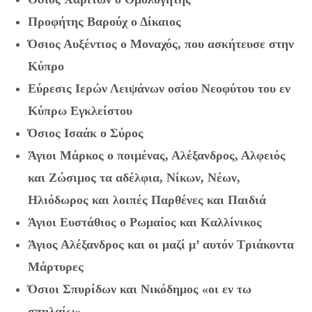
Προφήτης Βαρούχ ο Δίκαιος
Όσιος Αυξέντιος ο Μοναχός, που ασκήτευσε στην
Κύπρο
Εύρεσις Ιερών Λειψάνων οσίου Νεοφύτου του εν
Κύπρω Εγκλείστου
Όσιος Ισαάκ ο Σύρος
Άγιοι Μάρκος ο ποιμένας, Αλέξανδρος, Αλφειός
και Ζώσιμος τα αδέλφια, Νίκων, Νέων,
Ηλιόδωρος και λοιπές Παρθένες και Παιδιά
Άγιοι Ευστάθιος ο Ρωμαίος και Καλλίνικος
Άγιος Αλέξανδρος και οι μαζί μ’ αυτόν Τριάκοντα
Μάρτυρες
Όσιοι Σπυρίδων και Νικόδημος «οι εν τω
σπηλαίω»