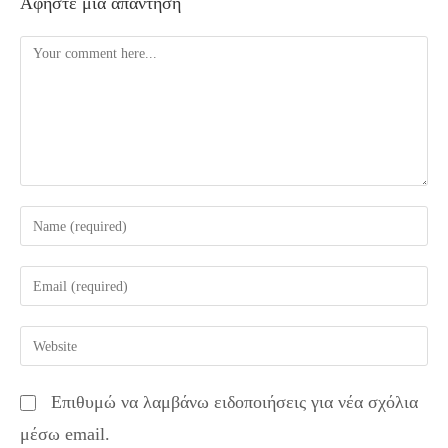
Αφήστε μια απάντηση
Comment
Enter
your
name
Enter
or
your
username
email
Enter
to
address
your
comment
to
website
Επιθυμώ να λαμβάνω ειδοποιήσεις για νέα σχόλια
comment
URL
μέσω email.
(optional)