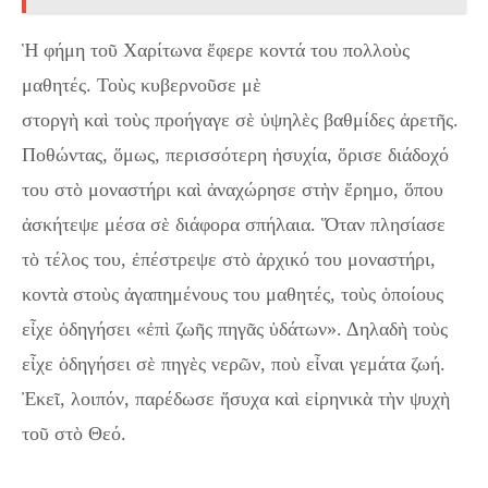
Ἡ φήμη τοῦ Χαρίτωνα ἔφερε κοντά του πολλοὺς
μαθητές. Τοὺς κυβερνοῦσε μὲ
στοργὴ καὶ τοὺς προήγαγε σὲ ὑψηλὲς βαθμίδες ἀρετῆς.
Ποθώντας, ὅμως, περισσότερη ἡσυχία, ὅρισε διάδοχό
του στὸ μοναστήρι καὶ ἀναχώρησε στὴν ἔρημο, ὅπου
ἀσκήτεψε μέσα σὲ διάφορα σπήλαια. Ὅταν πλησίασε
τὸ τέλος του, ἐπέστρεψε στὸ ἀρχικό του μοναστήρι,
κοντὰ στοὺς ἀγαπημένους του μαθητές, τοὺς ὁποίους
εἶχε ὁδηγήσει «ἐπὶ ζωῆς πηγᾶς ὑδάτων». Δηλαδὴ τοὺς
εἶχε ὁδηγήσει σὲ πηγὲς νερῶν, ποὺ εἶναι γεμάτα ζωή.
Ἐκεῖ, λοιπόν, παρέδωσε ἥσυχα καὶ εἰρηνικὰ τὴν ψυχὴ
τοῦ στὸ Θεό.