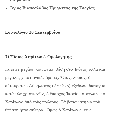
Άγιος Βιασεσλάβος Πρίγκιπας της Τσεχίας
Εορτολόγιο 28 Σεπτεμβρίου
Ὁ Ὅσιος Χαρίτων ὁ Ὁμολογητή
ς
Κατεῖχε μεγάλη κοινωνικὴ θέση στὸ Ἰκόνιο, ἀλλὰ καὶ
μεγάλες χριστιανικὲς ἀρετές. Ὅταν, λοιπόν, ὁ
αὐτοκράτωρ Αὐρηλιανὸς (270-275) ἐξέδωσε διάταγμα
κατὰ τῶν χριστιανῶν, ὁ ἔπαρχος Ἰκονίου συνέλαβε τὸ
Χαρίτωνα ἀπὸ τοὺς πρώτους. Τὰ βασανιστήρια ποὺ
ὑπέστη ἦταν σκληρά. Ὅμως ὁ Χαρίτων ἔμεινε