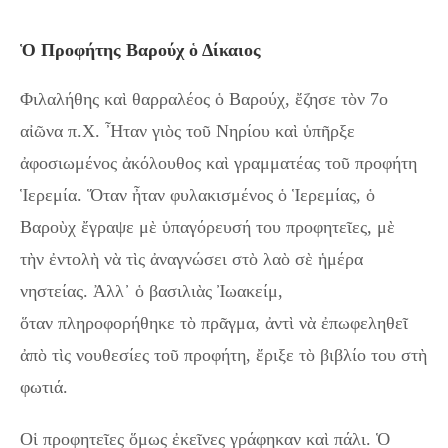
Ὁ Προφήτης Βαρούχ ὁ Δίκαιος
Φιλαλήθης καὶ θαρραλέος ὁ Βαρούχ, ἔζησε τὸν 7ο
αἰῶνα π.Χ. Ἦταν γιὸς τοῦ Νηρίου καὶ ὑπῆρξε
ἀφοσιωμένος ἀκόλουθος καὶ γραμματέας τοῦ προφήτη
Ἱερεμία. Ὅταν ἦταν φυλακισμένος ὁ Ἱερεμίας, ὁ
Βαροὺχ ἔγραψε μὲ ὑπαγόρευσή του προφητεῖες, μὲ
τὴν ἐντολὴ νὰ τὶς ἀναγνώσει στὸ λαὸ σὲ ἡμέρα
νηστείας. Ἀλλ᾿ ὁ βασιλιὰς Ἰωακείμ,
ὅταν πληροφορήθηκε τὸ πρᾶγμα, ἀντὶ νὰ ἐπωφεληθεῖ
ἀπὸ τὶς νουθεσίες τοῦ προφήτη, ἔριξε τὸ βιβλίο του στὴ
φωτιά.
Οἱ προφητεῖες ὅμως ἐκεῖνες γράφηκαν καὶ πάλι. Ὁ