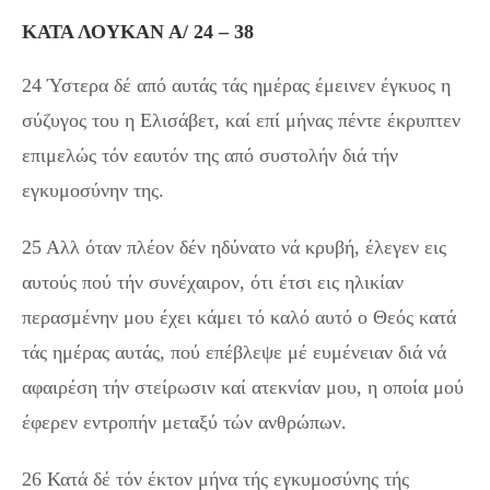
ΚΑΤΑ ΛΟΥΚΑΝ Α/ 24 – 38
24 Ύστερα δέ από αυτάς τάς ημέρας έμεινεν έγκυος η
σύζυγος του η Ελισάβετ, καί επί μήνας πέντε έκρυπτεν
επιμελώς τόν εαυτόν της από συστολήν διά τήν
εγκυμοσύνην της.
25 Αλλ όταν πλέον δέν ηδύνατο νά κρυβή, έλεγεν εις
αυτούς πού τήν συνέχαιρον, ότι έτσι εις ηλικίαν
περασμένην μου έχει κάμει τό καλό αυτό ο Θεός κατά
τάς ημέρας αυτάς, πού επέβλεψε μέ ευμένειαν διά νά
αφαιρέση τήν στείρωσιν καί ατεκνίαν μου, η οποία μού
έφερεν εντροπήν μεταξύ τών ανθρώπων.
26 Κατά δέ τόν έκτον μήνα τής εγκυμοσύνης τής