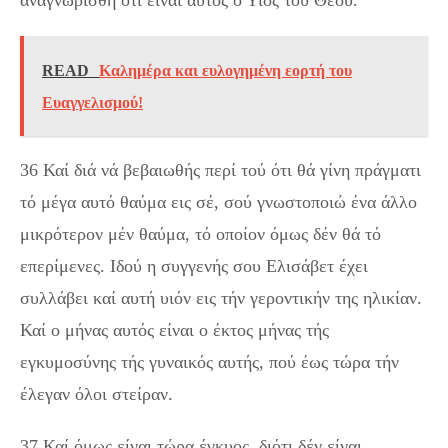
READ
Καλημέρα και ευλογημένη εορτή του
Ευαγγελισμού!
36 Καί διά νά βεβαιωθής περί τού ότι θά γίνη πράγματι
τό μέγα αυτό θαύμα εις σέ, σού γνωστοποιώ ένα άλλο
μικρότερον μέν θαύμα, τό οποίον όμως δέν θά τό
επερίμενες. Ιδού η συγγενής σου Ελισάβετ έχει
συλλάβει καί αυτή υιόν εις τήν γεροντικήν της ηλικίαν.
Καί ο μήνας αυτός είναι ο έκτος μήνας τής
εγκυμοσύνης τής γυναικός αυτής, πού έως τώρα τήν
έλεγαν όλοι στείραν.
37 Καί όμως είναι τώρα έγκυος, διότι δέν είναι