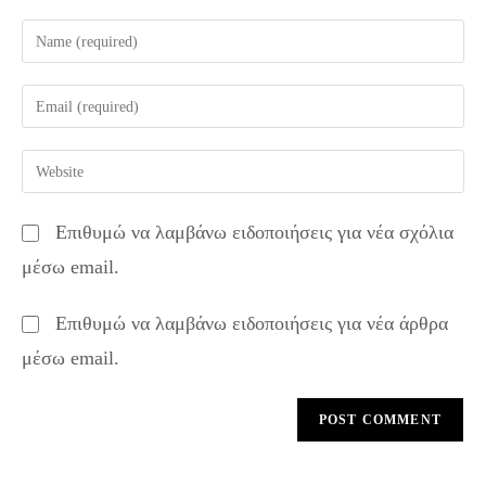
Enter
your
name
Enter
or
your
username
email
Enter
to
address
your
comment
to
website
Επιθυμώ να λαμβάνω ειδοποιήσεις για νέα σχόλια
comment
URL
μέσω email.
(optional)
Επιθυμώ να λαμβάνω ειδοποιήσεις για νέα άρθρα
μέσω email.