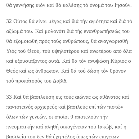
θά γεννήσης υιόν καί θά καλέσης τό όνομά του Ιησούν.
32 Ούτος θά είναι μέγας καί διά τήν αγιότητα καί διά τό
αξίωμά του. Καί μολονότι διά τής ενανθρωπήσεώς του
θά εξομοιωθή πρός τούς ανθρώπους, θά αναγνωρισθή
Υιός τού Θεού, τού υψηλοτέρου καί ανωτέρου από όλα
καί εξουσιάζοντος αυτά. Καί θά τόν ανυψώση Κύριος ο
Θεός καί ως άνθρωπον. Καί θά τού δώση τόν θρόνον
τού προπάτορός του Δαβίδ.
33 Καί θά βασιλεύση εις τούς αιώνας ως αθάνατος καί
παντοτεινός αρχιερεύς καί βασιλεύς επί τών πιστών
όλων τών γενεών, οι οποίοι θ αποτελούν τήν
πνευματικήν καί αληθή οικογένειαν τού Ιακώβ, καί η
βασιλεία του δέν θά έχη τέλος όπως τών επιγείων