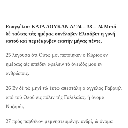
Ευαγγέλιο: ΚΑΤΑ ΛΟΥΚΑΝ Α/ 24 – 38 – 24 Μετά
δέ ταύτας τάς ημέρας συνέλαβεν Ελισάβετ η γυνή
αυτού καί περιέκρυβεν εαυτήν μήνας πέντε,
25 λέγουσα ότι Ούτω μοι πεποίηκεν ο Κύριος εν
ημέραις αίς επείδεν αφελείν τό όνειδός μου εν
ανθρώποις.
26 Εν δέ τώ μηνί τώ έκτω απεστάλη ο άγγελος Γαβριήλ
από τού Θεού εις πόλιν τής Γαλιλαίας, ή όνομα
Ναζαρέτ,
27 πρός παρθένον μεμνηστευμένην ανδρί, ώ όνομα