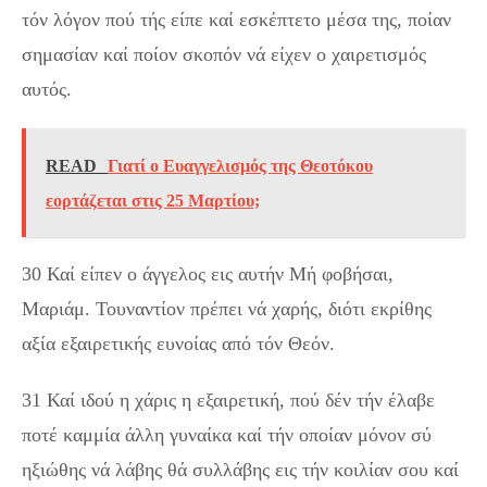
τόν λόγον πού τής είπε καί εσκέπτετο μέσα της, ποίαν
σημασίαν καί ποίον σκοπόν νά είχεν ο χαιρετισμός
αυτός.
READ
Γιατί ο Ευαγγελισμός της Θεοτόκου
εορτάζεται στις 25 Μαρτίου;
30 Καί είπεν ο άγγελος εις αυτήν Μή φοβήσαι,
Μαριάμ. Τουναντίον πρέπει νά χαρής, διότι εκρίθης
αξία εξαιρετικής ευνοίας από τόν Θεόν.
31 Καί ιδού η χάρις η εξαιρετική, πού δέν τήν έλαβε
ποτέ καμμία άλλη γυναίκα καί τήν οποίαν μόνον σύ
ηξιώθης νά λάβης θά συλλάβης εις τήν κοιλίαν σου καί