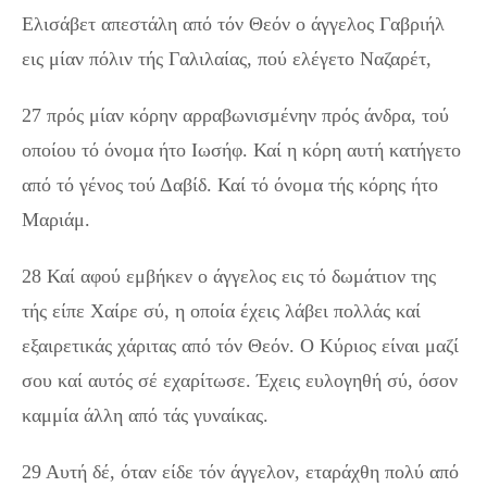
Ελισάβετ απεστάλη από τόν Θεόν ο άγγελος Γαβριήλ
εις μίαν πόλιν τής Γαλιλαίας, πού ελέγετο Ναζαρέτ,
27 πρός μίαν κόρην αρραβωνισμένην πρός άνδρα, τού
οποίου τό όνομα ήτο Ιωσήφ. Καί η κόρη αυτή κατήγετο
από τό γένος τού Δαβίδ. Καί τό όνομα τής κόρης ήτο
Μαριάμ.
28 Καί αφού εμβήκεν ο άγγελος εις τό δωμάτιον της
τής είπε Χαίρε σύ, η οποία έχεις λάβει πολλάς καί
εξαιρετικάς χάριτας από τόν Θεόν. Ο Κύριος είναι μαζί
σου καί αυτός σέ εχαρίτωσε. Έχεις ευλογηθή σύ, όσον
καμμία άλλη από τάς γυναίκας.
29 Αυτή δέ, όταν είδε τόν άγγελον, εταράχθη πολύ από