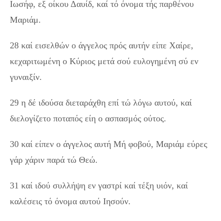
Ιωσήφ, εξ οίκου Δαυίδ, καί τό όνομα τής παρθένου
Μαριάμ.
28 καί εισελθών ο άγγελος πρός αυτήν είπε Χαίρε,
κεχαριτωμένη ο Κύριος μετά σού ευλογημένη σύ εν
γυναιξίν.
29 η δέ ιδούσα διεταράχθη επί τώ λόγω αυτού, καί
διελογίζετο ποταπός είη ο ασπασμός ούτος.
30 καί είπεν ο άγγελος αυτή Μή φοβού, Μαριάμ εύρες
γάρ χάριν παρά τώ Θεώ.
31 καί ιδού συλλήψη εν γαστρί καί τέξη υιόν, καί
καλέσεις τό όνομα αυτού Ιησούν.