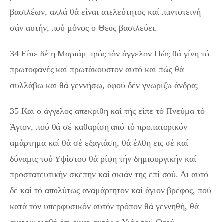
βασιλέων, αλλά θά είναι ατελεύτητος καί παντοτεινή
σάν αυτήν, πού μόνος ο Θεός βασιλεύει.
34 Είπε δέ η Μαριάμ πρός τόν άγγελον Πώς θά γίνη τό
πρωτοφανές καί πρωτάκουστον αυτό καί πώς θά
συλλάβω καί θά γεννήσω, αφού δέν γνωρίζω άνδρα;
35 Καί ο άγγελος απεκρίθη καί τής είπε τό Πνεύμα τό
Άγιον, πού θά σέ καθαρίση από τό προπατορικόν
αμάρτημα καί θά σέ εξαγιάση, θά έλθη εις σέ καί
δύναμις τού Υψίστου θά ρίψη τήν δημιουργικήν καί
προστατευτικήν σκέπην καί σκιάν της επί σού. Δι αυτό
δέ καί τό απολύτως αναμάρτητον καί άγιον βρέφος, πού
κατά τόν υπερφυσικόν αυτόν τρόπον θά γεννηθή, θά
αναγνωρισθή ότι είναι αυτός ο Υιός τού Θεού.