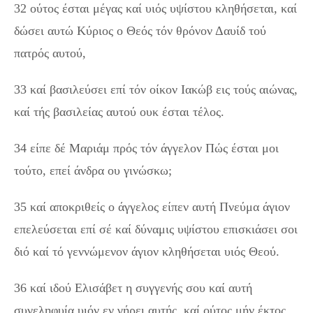
32 ούτος έσται μέγας καί υιός υψίστου κληθήσεται, καί
δώσει αυτώ Κύριος ο Θεός τόν θρόνον Δαυίδ τού
πατρός αυτού,
33 καί βασιλεύσει επί τόν οίκον Ιακώβ εις τούς αιώνας,
καί τής βασιλείας αυτού ουκ έσται τέλος.
34 είπε δέ Μαριάμ πρός τόν άγγελον Πώς έσται μοι
τούτο, επεί άνδρα ου γινώσκω;
35 καί αποκριθείς ο άγγελος είπεν αυτή Πνεύμα άγιον
επελεύσεται επί σέ καί δύναμις υψίστου επισκιάσει σοι
διό καί τό γεννώμενον άγιον κληθήσεται υιός Θεού.
36 καί ιδού Ελισάβετ η συγγενής σου καί αυτή
συνεληφυία υιόν εν γήρει αυτής, καί ούτος μήν έκτος