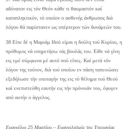
αδύνατον εις τόν Θεόν κάθε τι θαυμαστόν καί
καταπληκτικόν, τό οποίον ο ασθενής άνθρωπος διά
λόγου θά παρίστανεν ως υπέρτερον τών δυνάμεών του.
38 Είπε δέ η Μαριάμ Ιδού είμαι η δούλη τού Κυρίου, η
πρόθυμος νά υπηρετήσω τάς βουλάς του. Είθε νά γίνη
εις εμέ σύμφωνα μέ αυτό πού είπες. Καί μετά τόν
λόγον της τούτον, διά τού οποίου εν πάση ταπεινώσει
εξεδήλωσε τήν υποταγήν της εις τό θέλημα τού Θεού
καί ενεπιστεύθη εαυτήν εις τήν πρόνοιάν του, έφυγεν
από αυτήν ο άγγελος.
Ευαγγέλιο 25 Μαρτίου – Ευαγγελισμός της Υπεραγίας