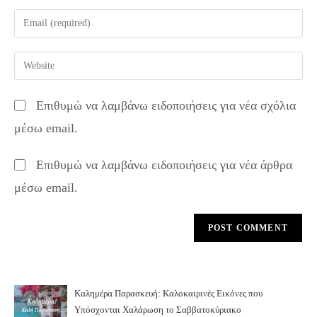
name
Enter
or
your
username
email
Enter
to
address
your
comment
to
website
Επιθυμώ να λαμβάνω ειδοποιήσεις για νέα σχόλια
comment
URL
μέσω email.
(optional)
Επιθυμώ να λαμβάνω ειδοποιήσεις για νέα άρθρα
μέσω email.
Καλημέρα Παρασκευή: Καλοκαιρινές Εικόνες που
Υπόσχονται Χαλάρωση το Σαββατοκύριακο