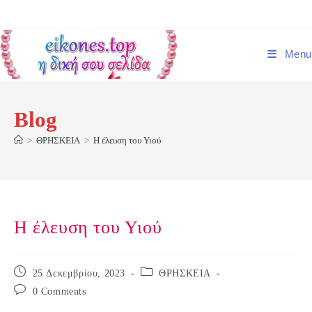
Skip
to
content
Menu
Blog
>
ΘΡΗΣΚΕΙΑ
>
Η έλευση του Υιού
Η έλευση του Υιού
Post
Post
25 Δεκεμβρίου, 2023
ΘΡΗΣΚΕΙΑ
published:
category:
Post
0 Comments
comments: