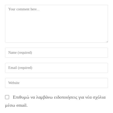
Comment
Enter
your
name
Enter
or
your
username
email
Enter
to
address
your
comment
to
website
Επιθυμώ να λαμβάνω ειδοποιήσεις για νέα σχόλια
comment
URL
μέσω email.
(optional)