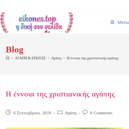
Skip
to
content
Menu
Blog
>
ΑΓΑΠΗ & ΕΡΩΤΑΣ
>
Αγάπη
>
Η έννοια της χριστιανικής αγάπης
Η έννοια της χριστιανικής αγάπης
Post
Post
Post
6 Σεπτεμβρίου, 2019
Αγάπη
0 Comments
published:
category:
comments: