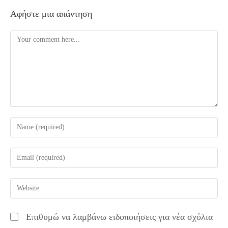
Αφήστε μια απάντηση
Comment
Enter
your
name
Enter
or
your
username
email
Enter
to
address
your
comment
to
website
Επιθυμώ να λαμβάνω ειδοποιήσεις για νέα σχόλια
comment
URL