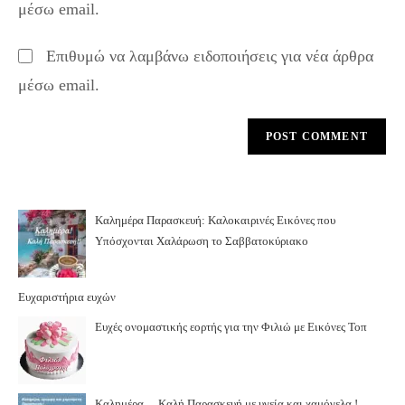
μέσω email.
(optional)
Επιθυμώ να λαμβάνω ειδοποιήσεις για νέα άρθρα
μέσω email.
Καλημέρα Παρασκευή: Καλοκαιρινές Εικόνες που
Υπόσχονται Χαλάρωση το Σαββατοκύριακο
Ευχαριστήρια ευχών
Ευχές ονομαστικής εορτής για την Φιλιώ με Εικόνες Τοπ
Καλημέρα… Καλή Παρασκευή με υγεία και χαμόγελα.!