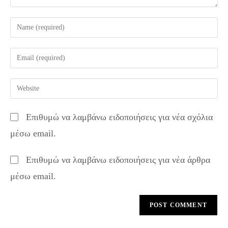
Enter
your
name
Enter
or
your
username
email
Enter
to
address
your
comment
to
website
Επιθυμώ να λαμβάνω ειδοποιήσεις για νέα σχόλια
comment
URL
μέσω email.
(optional)
Επιθυμώ να λαμβάνω ειδοποιήσεις για νέα άρθρα
μέσω email.