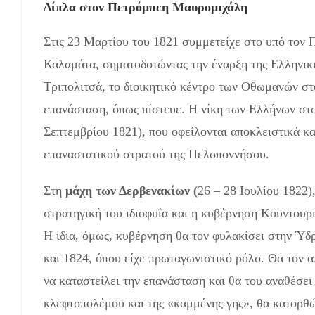
Δίπλα στον Πετρόμπεη Μαυρομιχάλη
Στις 23 Μαρτίου του 1821 συμμετείχε στο υπό τον
Καλαμάτα, σηματοδοτώντας την έναρξη της Ελληνικ
Τριπολιτσά, το διοικητικό κέντρο των Οθωμανών στ
επανάσταση, όπως πίστευε. Η νίκη των Ελλήνων στο
Σεπτεμβρίου 1821), που οφείλονται αποκλειστικά κ
επαναστατικού στρατού της Πελοποννήσου.
Στη
μάχη των Δερβενακίων (
26 – 28 Ιουλίου 1822)
στρατηγική του ιδιοφυΐα και η κυβέρνηση Κουντουρ
Η ίδια, όμως, κυβέρνηση θα τον φυλακίσει στην Ύδ
και 1824, όπου είχε πρωταγωνιστικό ρόλο. Θα τον 
να καταστείλει την επανάσταση και θα του αναθέσει
κλεφτοπολέμου και της «καμμένης γης», θα κατορθώ