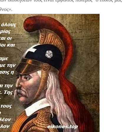
θνος».