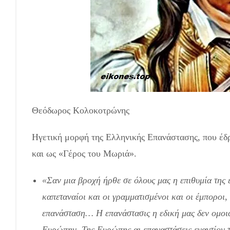
Θεόδωρος Κολοκοτρώνης
Ηγετική μορφή της Ελληνικής Επανάστασης, που έδρ
και ως «Γέρος του Μωριά».
«Σαν μια βροχή ήρθε σε όλους μας η επιθυμία της ε
καπεταναίοι και οι γραμματισμένοι και οι έμποροι
επανάσταση… Η επανάστασις η εδική μας δεν ομοιάζ
Ευρώπην. Της Ευρώπης αι επαναστάσεις εναντίον τ