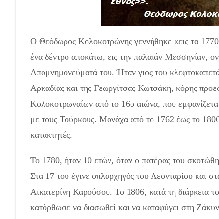
Ο Θεόδωρος Κολοκοτρώνης γεννήθηκε «εις τα 1770, 
ένα δέντρο αποκάτω, εις την παλαιάν Μεσσηνίαν, ο
Απομνημονεύματά του. Ήταν γιος του κλεφτοκαπετ
Αρκαδίας και της Γεωργίτσας Κωτσάκη, κόρης προεσ
Κολοκοτρωναίων από το 16ο αιώνα, που εμφανίζεται
με τους Τούρκους. Μονάχα από το 1762 έως το 180
κατακτητές.
Θεόδωρος Κολοκοτρώνης
Το 1780, ήταν 10 ετών, όταν ο πατέρας του σκοτώθ
Στα 17 του έγινε οπλαρχηγός του Λεονταρίου και σ
Αικατερίνη Καρούσου. Το 1806, κατά τη διάρκεια τ
κατόρθωσε να διασωθεί και να καταφύγει στη Ζάκυν