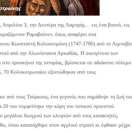
Απριλίου 3, την Δευτέρα της Λαμπρής… εις ένα βουνό, εις
νομαζόμενον Ραμαβούνι», όπως αναφέρει στα
άνιου Κωνσταντή Κολοκοτρώνη (1747-1780) από το Λιμποβίσ
τού από την Αλωνίσταινα Αρκαδίας. Η οικογένεια των
 στο προσκήνιο της ιστορίας, βρίσκεται σε αδιάκοπο πόλεμο
6, 70 Κολοκοτρωναίοι εξοντώθηκαν από τους
ηκε από τους Τούρκους, ένα γεγονός που σημάδεψε τη ζωή το
τα 20 του νυμφεύτηκε την κόρη του τοπικού προεστού
ου μεγάλου διωγμού των κλεφτών από τους κατακτητές,
θο, όπου κατατάχθηκε στον αγγλικό στρατό κι έφθασε μέχρι