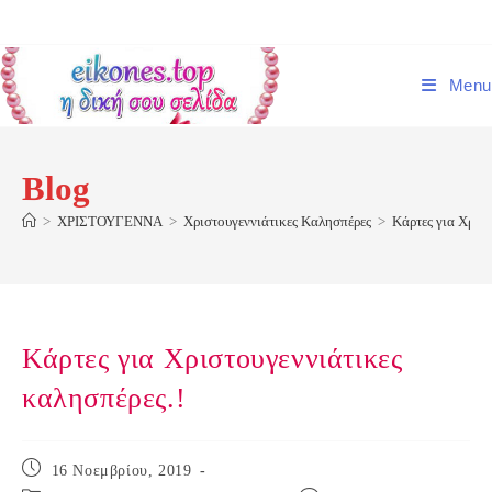
Skip
to
content
Menu
Blog
>
ΧΡΙΣΤΟΥΓΕΝΝΑ
>
Χριστουγεννιάτικες Καλησπέρες
>
Κάρτες για Χριστ
Κάρτες για Χριστουγεννιάτικες
καλησπέρες.!
Post
16 Νοεμβρίου, 2019
published: