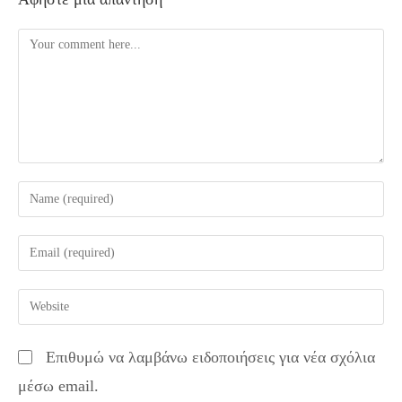
Comment
Enter
your
name
Enter
or
your
username
email
Enter
to
address
your
comment
to
website
Επιθυμώ να λαμβάνω ειδοποιήσεις για νέα σχόλια
comment
URL
μέσω email.
(optional)