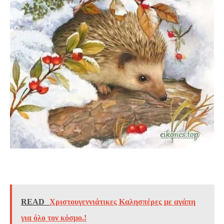
READ
Χριστουγεννιάτικες Καλησπέρες με αγάπη
για όλο τον κόσμο.!