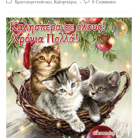
Post
Post
Χριστουγεννιάτικες Καλησπέρες
0 Comments
category:
comments: