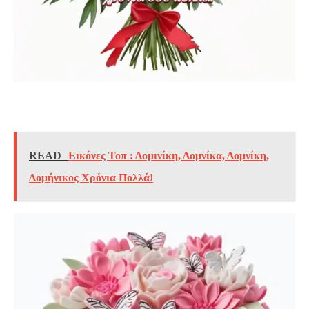
READ
Εικόνες Τοπ : Δομινίκη, Δομνίκα, Δομνίκη,
Δομήνικος Χρόνια Πολλά!