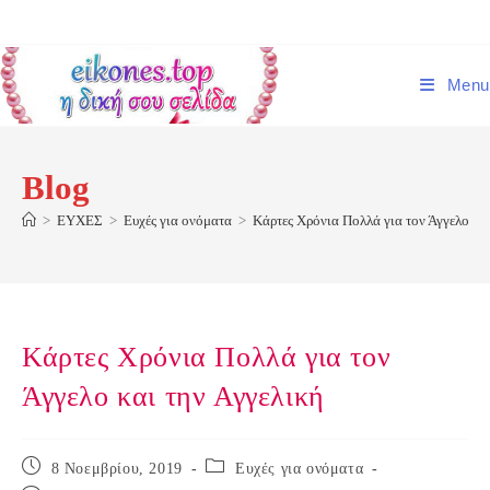
Skip
to
content
Menu
Blog
>
ΕΥΧΕΣ
>
Ευχές για ονόματα
>
Κάρτες Χρόνια Πολλά για τον Άγγελο και
Κάρτες Χρόνια Πολλά για τον
Άγγελο και την Αγγελική
Post
Post
8 Νοεμβρίου, 2019
Ευχές για ονόματα
published:
category: