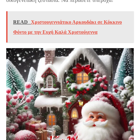
οικογενειακή ζεστασιά. Να περάσετε υπέροχα!
READ
Χριστουγεννιάτικο Αρκουδάκι σε Κόκκινο
Φόντο με την Ευχή Καλά Χριστούγεννα