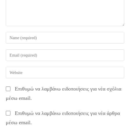
Enter
your
name
Enter
or
your
username
email
Enter
to
address
your
comment
to
website
Επιθυμώ να λαμβάνω ειδοποιήσεις για νέα σχόλια
comment
URL
μέσω email.
(optional)
Επιθυμώ να λαμβάνω ειδοποιήσεις για νέα άρθρα
μέσω email.