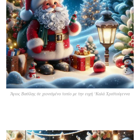
Άγιος Βασίλης σε χιονισμένο τοπίο με την ευχή ‘Καλά Χριστούγεννα