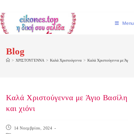
Skip
to
content
Menu
Blog
>
ΧΡΙΣΤΟΥΓΕΝΝΑ
>
Καλά Χριστούγεννα
>
Καλά Χριστούγεννα με Άγιο Β
Καλά Χριστούγεννα με Άγιο Βασίλη
και χιόνι
Post
14 Νοεμβρίου, 2024
published: