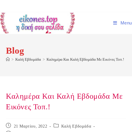
Skip
to
content
Menu
Blog
>
Καλή Εβδομάδα
>
Καλημέρα Και Καλή Εβδομάδα Με Εικόνες Τοπ.!
Καλημέρα Και Καλή Εβδομάδα Με
Εικόνες Τοπ.!
Post
Post
21 Μαρτίου, 2022
Καλή Εβδομάδα
published:
category: