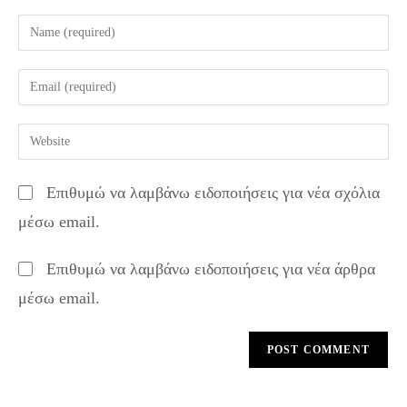
Enter
your
name
Enter
or
your
username
email
Enter
to
address
your
comment
to
website
Επιθυμώ να λαμβάνω ειδοποιήσεις για νέα σχόλια
comment
URL
μέσω email.
(optional)
Επιθυμώ να λαμβάνω ειδοποιήσεις για νέα άρθρα
μέσω email.