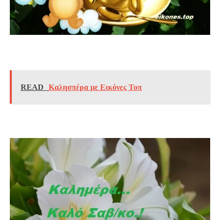
READ
Καλησπέρα με Εικόνες Τοπ