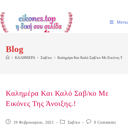
Skip
to
content
Menu
Blog
>
ΚΑΛΗΜΕΡΑ
>
Σαβ/κο
>
Καλημέρα Και Καλό Σαβ/κο Με Εικόνες Της Ά
Καλημέρα Και Καλό Σαβ/κο Με
Εικόνες Της Άνοιξης.!
Post
Post
Post
19 Φεβρουαρίου, 2021
Σαβ/κο
0 Comments
published:
category:
comments: