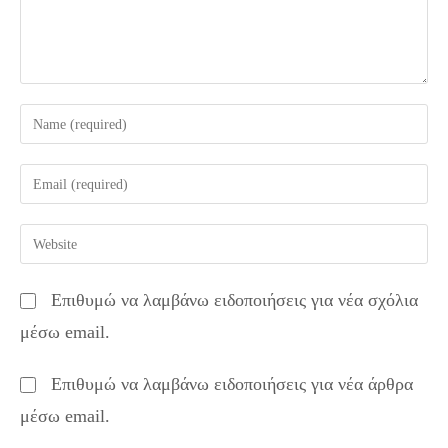
Enter
your
name
Enter
or
your
username
email
Enter
to
address
your
comment
to
website
Επιθυμώ να λαμβάνω ειδοποιήσεις για νέα σχόλια
comment
URL
μέσω email.
(optional)
Επιθυμώ να λαμβάνω ειδοποιήσεις για νέα άρθρα
μέσω email.