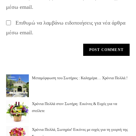
URL
μέσω email.
(optional)
Επιθυμώ να λαμβάνω ειδοποιήσεις για νέα άρθρα
μέσω email.
Μεταμόρφωση του Σωτήρος : Καλημέρα… Χρόνια Πολλά.!
Χρόνια Πολλά στον Σωτήρη: Εικόνες & Ευχές για να
στείλετε
Χρόνια Πολλά, Σωτηρία! Εικόνες με ευχές για τη γιορτή της