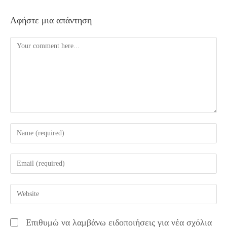
Αφήστε μια απάντηση
Comment
Enter
your
name
Enter
or
your
username
email
Enter
to
address
your
comment
to
website
Επιθυμώ να λαμβάνω ειδοποιήσεις για νέα σχόλια
comment