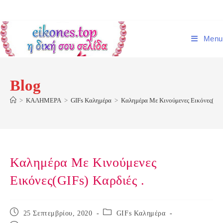
Skip
to
content
Menu
Blog
>
ΚΑΛΗΜΕΡΑ
>
GIFs Kαλημέρα
>
Καλημέρα Με Κινούμενες Εικόνες(GIFs
Καλημέρα Με Κινούμενες
Εικόνες(GIFs) Καρδιές .
Post
Post
25 Σεπτεμβρίου, 2020
GIFs Kαλημέρα
published:
category: