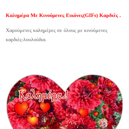
Καλημέρα Με Κινούμενες Εικόνες(GIFs) Καρδιές .
Χαρούμενες καλημέρες σε όλους με κινούμενες
καρδιές-λουλούδια.