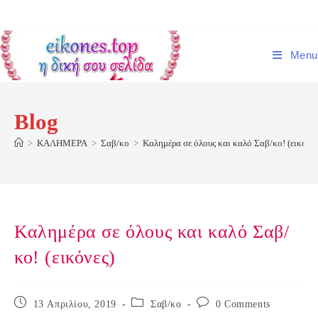
Skip
to
content
Menu
Blog
>
ΚΑΛΗΜΕΡΑ
>
Σαβ/κο
>
Καλημέρα σε όλους και καλό Σαβ/κο! (εικόνες
Καλημέρα σε όλους και καλό Σαβ/
κο! (εικόνες)
Post
Post
Post
13 Απριλίου, 2019
Σαβ/κο
0 Comments
published:
category:
comments: