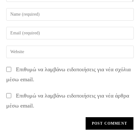
Enter
your
name
Enter
or
your
username
email
Enter
to
address
your
comment
to
website
Επιθυμώ να λαμβάνω ειδοποιήσεις για νέα σχόλια
comment
URL
μέσω email.
(optional)
Επιθυμώ να λαμβάνω ειδοποιήσεις για νέα άρθρα
μέσω email.