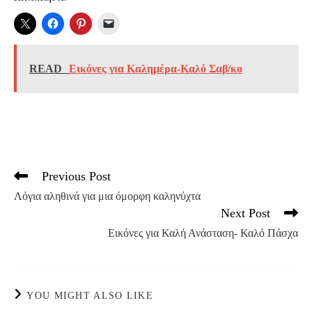
READ
Εικόνες για Καλημέρα-Καλό Σαβ/κο
Previous Post
Read
more
Λόγια αληθινά για μια όμορφη καληνύχτα
articles
Next Post
Εικόνες για Καλή Ανάσταση- Καλό Πάσχα
YOU MIGHT ALSO LIKE