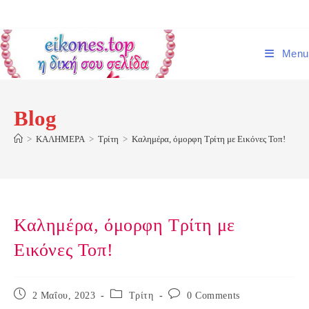
Skip
to
content
Menu
Blog
>
ΚΑΛΗΜΕΡΑ
>
Τρίτη
>
Καλημέρα, όμορφη Τρίτη με Εικόνες Τοπ!
Καλημέρα, όμορφη Τρίτη με
Εικόνες Τοπ!
Post
Post
Post
2 Μαΐου, 2023
Τρίτη
0 Comments
published:
category:
comments: