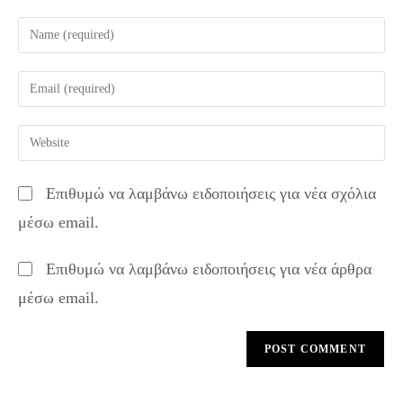
Enter
your
name
Enter
or
your
username
email
Enter
to
address
your
comment
to
website
Επιθυμώ να λαμβάνω ειδοποιήσεις για νέα σχόλια
comment
URL
μέσω email.
(optional)
Επιθυμώ να λαμβάνω ειδοποιήσεις για νέα άρθρα
μέσω email.