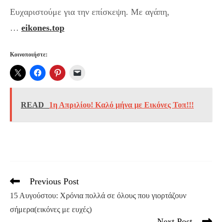
Ευχαριστούμε για την επίσκεψη. Με αγάπη,
…
eikones.top
Κοινοποιήστε:
READ
1η Απριλίου! Καλό μήνα με Εικόνες Τοπ!!!
Previous Post
Read
more
15 Αυγούστου: Χρόνια πολλά σε όλους που γιορτάζουν
articles
σήμερα(εικόνες με ευχές)
Next Post