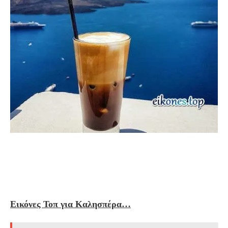
Εικόνες Τοπ για Καλησπέρα…