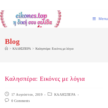
Skip
to
content
Menu
Blog
>
ΚΑΛΗΣΠΕΡΑ
>
Καλησπέρα: Εικόνες με λόγια
Καλησπέρα: Εικόνες με λόγια
Post
Post
17 Αυγούστου, 2019
ΚΑΛΗΣΠΕΡΑ
published:
category:
Post
0 Comments
comments: