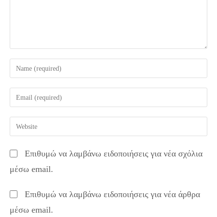
Enter
your
name
Enter
or
your
username
email
Enter
to
address
your
comment
to
website
Επιθυμώ να λαμβάνω ειδοποιήσεις για νέα σχόλια
comment
URL
μέσω email.
(optional)
Επιθυμώ να λαμβάνω ειδοποιήσεις για νέα άρθρα
μέσω email.