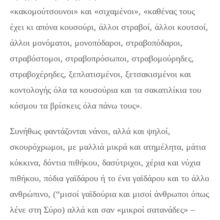
«κακομούτσουνοι» και «σιχαμένοι», «καθένας τους
έχει κι απόνα κουσούρι, άλλοι στραβοί, άλλοι κουτσοί,
άλλοι μονόματοι, μονοπόδαροι, στραβοπόδαροι,
στραβόστομοι, στραβοπρόσωποι, στραβομούρηδες,
στραβοχέρηδες, ξεπλατισμένοι, ξετσακισμένοι και
κοντολογής όλα τα κουσούρια και τα σακατιλίκια του
κόσμου τα βρίσκεις όλα πάνω τους».
Συνήθως φαντάζονται νάνοι, αλλά και ψηλοί,
σκουρόχρωμοι, με μαλλιά μικρά και ατημέλητα, μάτια
κόκκινα, δόντια πιθήκου, δασύτριχοι, χέρια και νύχια
πιθήκου, πόδια γαϊδάρου ή το ένα γαϊδάρου και το άλλο
ανθρώπινο, (“μισοί γαϊδούρια και μισοί άνθρωποι όπως
λένε στη Σύρο) αλλά και σαν «μικροί σατανάδες» –