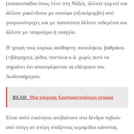
(σατανοπαίδια όπως λένε στη Νάξο), άλλοτε γυμνοί και
άλλοτε ρακένδυτοι με σκούφο (οξυκόρυμβο) από
γουρουνότριχες και με παπούτσια άλλοτε σιδερένια και
άλλοτε με τσαρούχια ή τσαγγία.
Η τροφή τους κυρίως ακάθαρτη: σκουλήκια, βαθράκοι
(=βάτραχοι), φίδια, ποντίκια κ.ά. χωρίς αυτό να
σημαίνει ότι αποστρέφονται τα εδέσματα του
Δωδεκαήμερου.
READ
Μια υπέροχη Χριστουγεννιάτικη ιστορία
Είναι πολύ ευκίνητοι ανεβαίνουν στα δένδρα πηδούν
από στέγη σε στέγη σπάζοντας κεραμίδια κάνοντας