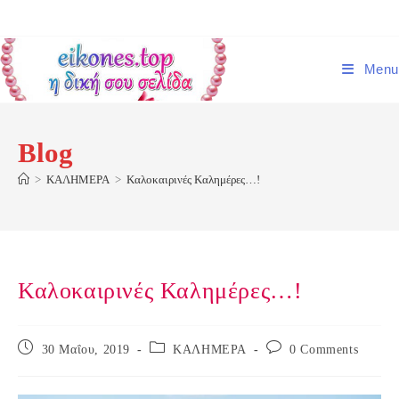
Skip
to
content
Menu
Blog
>
ΚΑΛΗΜΕΡΑ
>
Καλοκαιρινές Καλημέρες…!
Καλοκαιρινές Καλημέρες…!
Post
Post
Post
30 Μαΐου, 2019
ΚΑΛΗΜΕΡΑ
0 Comments
published:
category:
comments: