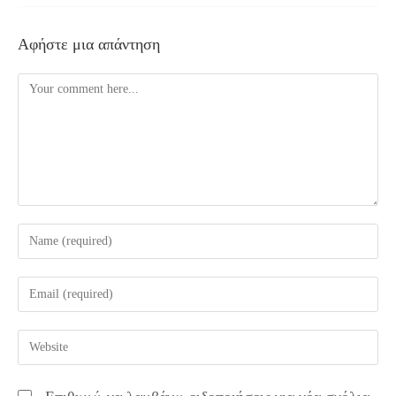
Αφήστε μια απάντηση
Comment
Enter
your
name
Enter
or
your
username
email
Enter
to
address
your
comment
to
website