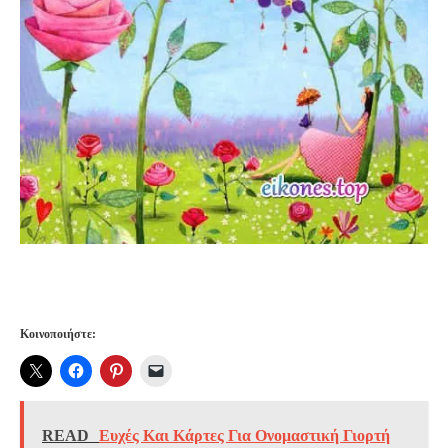
Κοινοποιήστε:
READ
Ευχές Και Κάρτες Για Ονομαστική Γιορτή