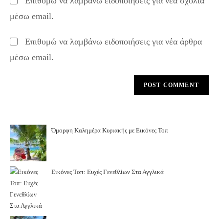
Επιθυμώ να λαμβάνω ειδοποιήσεις για νέα σχόλια
comment
URL
μέσω email.
(optional)
Επιθυμώ να λαμβάνω ειδοποιήσεις για νέα άρθρα
μέσω email.
Όμορφη Καλημέρα Κυριακής με Εικόνες Τοπ
Εικόνες Τοπ: Ευχές Γενεθλίων Στα Αγγλικά