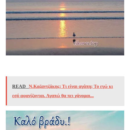
READ
Ν.Καζαντζάκης: Τι είναι αγάπη; Το εγώ κι
εσύ αφανίζονται. Αγαπώ θα πει χάνομαι...