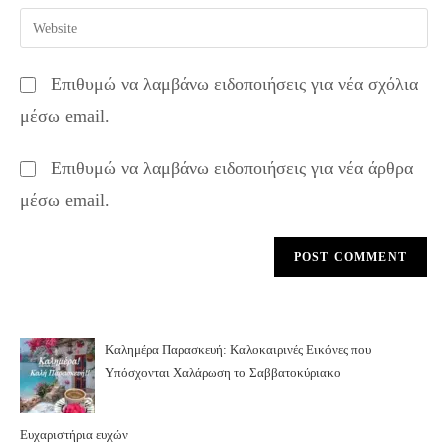
email
Enter
to
address
your
comment
to
website
Επιθυμώ να λαμβάνω ειδοποιήσεις για νέα σχόλια
comment
URL
μέσω email.
(optional)
Επιθυμώ να λαμβάνω ειδοποιήσεις για νέα άρθρα
μέσω email.
Καλημέρα Παρασκευή: Καλοκαιρινές Εικόνες που
Υπόσχονται Χαλάρωση το Σαββατοκύριακο
Ευχαριστήρια ευχών