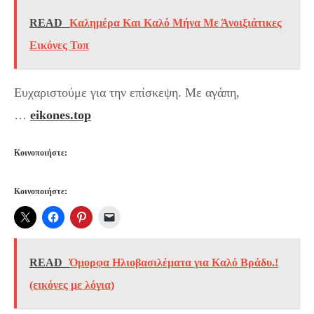
READ
Καλημέρα Και Καλό Μήνα Με Άνοιξιάτικες
Εικόνες Τοπ
Ευχαριστούμε για την επίσκεψη. Με αγάπη,
…
eikones.top
Κοινοποιήστε:
Κοινοποιήστε:
READ
Όμορφα Ηλιοβασιλέματα για Καλό Βράδυ.!
(εικόνες με λόγια)