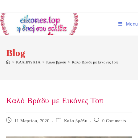
Skip
to
content
Menu
Blog
>
ΚΑΛΗΝΥΧΤΑ
>
Καλό βράδυ
>
Καλό Βράδυ με Εικόνες Τοπ
Καλό Βράδυ με Εικόνες Τοπ
Post
Post
Post
11 Μαρτίου, 2020
Καλό βράδυ
0 Comments
published:
category:
comments: