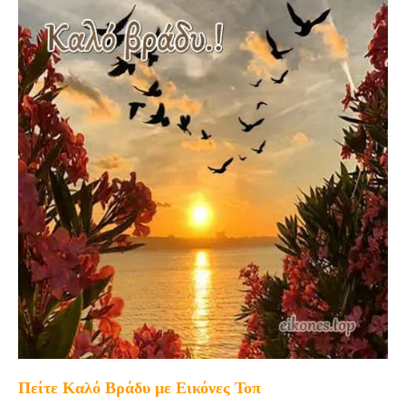
Πείτε Καλό Βράδυ με Εικόνες Τοπ