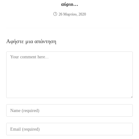
αύριο…
26 Μαρτίου, 2020
Αφήστε μια απάντηση
Comment
Enter
your
name
Enter
or
your
username