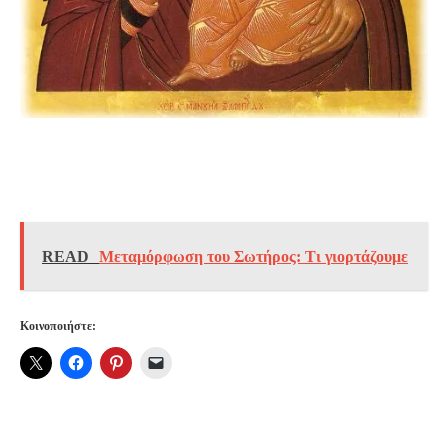
Καλό Δεκαπενταύγουστο σε όλους μας!!! Kαλή
Παναγιά με υγεία και ευτυχία!(εικόνες)
READ
Μεταμόρφωση του Σωτήρος: Τι γιορτάζουμε
Κοινοποιήστε: