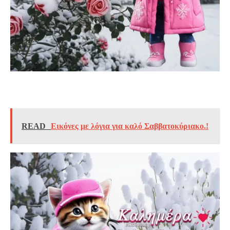
READ
Εικόνες με λόγια για καλό Σαββατοκύριακο.!