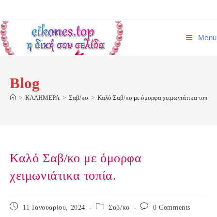
Skip
to
content
Menu
Blog
>
ΚΑΛΗΜΕΡΑ
>
Σαβ/κο
>
Καλό Σαβ/κο με όμορφα χειμωνιάτικα τοπία.
Καλό Σαβ/κο με όμορφα
χειμωνιάτικα τοπία.
Post
Post
Post
11 Ιανουαρίου, 2024
Σαβ/κο
0 Comments
published:
category:
comments: