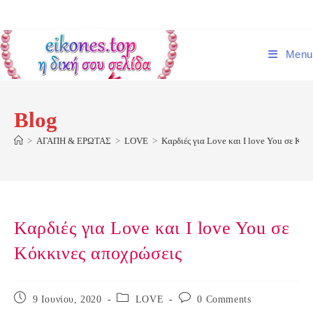
Skip
to
content
Menu
Blog
>
ΑΓΑΠΗ & ΕΡΩΤΑΣ
>
LOVE
>
Καρδιές για Love και I love You σε Κόκ
Καρδιές για Love και I love You σε
Κόκκινες αποχρώσεις
Post
Post
Post
9 Ιουνίου, 2020
LOVE
0 Comments
published:
category:
comments: