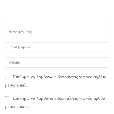
Enter
your
name
Enter
or
your
username
email
Enter
to
address
your
comment
to
website
Επιθυμώ να λαμβάνω ειδοποιήσεις για νέα σχόλια
comment
URL
μέσω email.
(optional)
Επιθυμώ να λαμβάνω ειδοποιήσεις για νέα άρθρα
μέσω email.