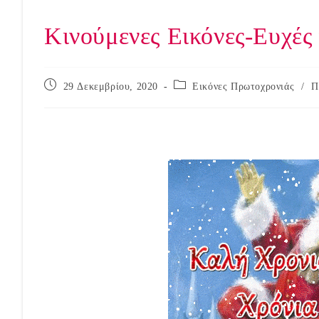
Κινούμενες Εικόνες-Ευχές
Post
Post
29 Δεκεμβρίου, 2020
Εικόνες Πρωτοχρονιάς
/
Π
published:
category:
Κινούμενες Εικόνες-Ευχές για Καλή Χρονιά.!