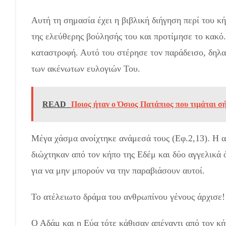
Αυτή τη σημασία έχει η βιβλική διήγηση περί του κ
της ελεύθερης βούλησής του και προτίμησε το κακό
καταστροφή. Αυτό του στέρησε τον παράδεισο, δηλα
των ακένωτων ευλογιών Του.
READ
Ποιος ήταν ο Όσιος Πατάπιος που τιμάται σ
Μέγα χάσμα ανοίχτηκε ανάμεσά τους (Εφ.2,13). Η 
διώχτηκαν από τον κήπο της Εδέμ και δύο αγγελικά 
για να μην μπορούν να την παραβιάσουν αυτοί.
Το ατέλειωτο δράμα του ανθρωπίνου γένους άρχισε!
Ο Αδάμ και η Εύα τότε κάθισαν απέναντι από τον κή