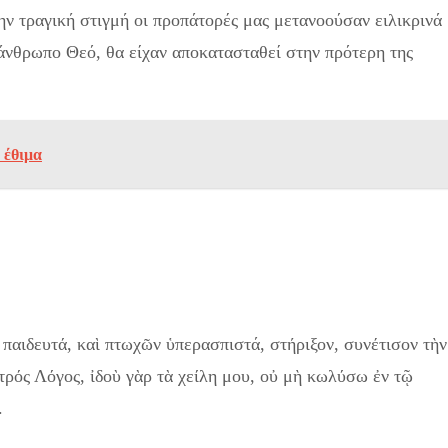
ην τραγική στιγμή οι προπάτορές μας μετανοούσαν ειλικρινά
άνθρωπο Θεό, θα είχαν αποκατασταθεί στην πρότερη της
 έθιμα
παιδευτά, καὶ πτωχῶν ὑπερασπιστά, στήριξον, συνέτισον τὴν
τρός Λόγος, ἰδοὺ γὰρ τὰ χείλη μου, οὐ μὴ κωλύσω ἐν τῷ
.