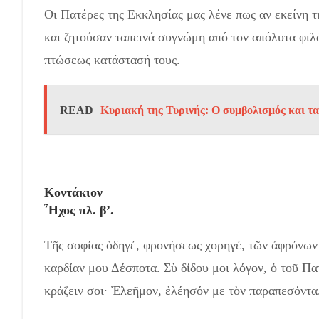
Οι Πατέρες της Εκκλησίας μας λένε πως αν εκείνη τ
και ζητούσαν ταπεινά συγνώμη από τον απόλυτα φιλ
πτώσεως κατάστασή τους.
READ
Κυριακή της Τυρινής: Ο συμβολισμός και τα
Κοντάκιον
Ἦχος πλ. β’.
Τῆς σοφίας ὁδηγέ, φρονήσεως χορηγέ, τῶν ἀφρόνων 
καρδίαν μου Δέσποτα. Σὺ δίδου μοι λόγον, ὁ τοῦ Πα
κράζειν σοι· Ἐλεῆμον, ἐλέησόν με τὸν παραπεσόντα