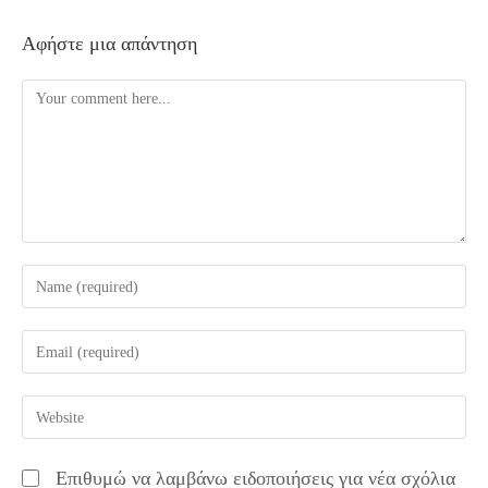
Αφήστε μια απάντηση
Comment
Enter
your
name
Enter
or
your
username
email
Enter
to
address
your
comment
to
website
Επιθυμώ να λαμβάνω ειδοποιήσεις για νέα σχόλια
comment