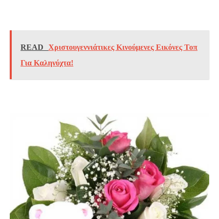
READ
Χριστουγεννιάτικες Κινούμενες Εικόνες Τοπ
Για Καληνύχτα!