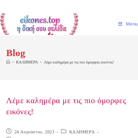
Skip
to
content
Menu
Blog
>
ΚΑΛΗΜΕΡΑ
>
Λέμε καλημέρα με τις πιο όμορφες εικόνες!
Λέμε καλημέρα με τις πιο όμορφες
εικόνες!
Post
Post
24 Αυγούστου, 2023
ΚΑΛΗΜΕΡΑ
published:
category: