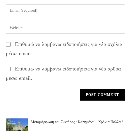
name
Enter
or
your
username
email
Enter
to
address
your
comment
to
website
Επιθυμώ να λαμβάνω ειδοποιήσεις για νέα σχόλια
comment
URL
μέσω email.
(optional)
Επιθυμώ να λαμβάνω ειδοποιήσεις για νέα άρθρα
μέσω email.
Μεταμόρφωση του Σωτήρος : Καλημέρα… Χρόνια Πολλά.!