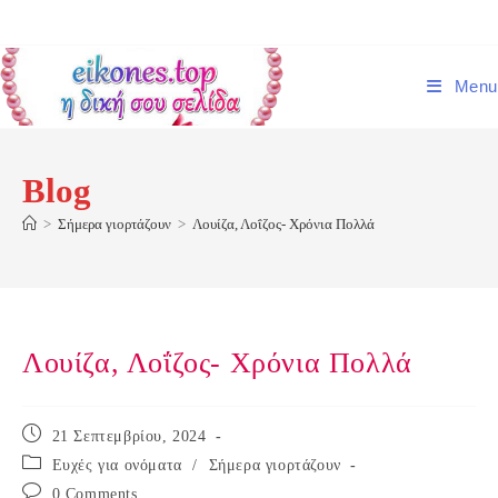
Skip
to
content
Menu
Blog
>
Σήμερα γιορτάζουν
>
Λουίζα, Λοΐζος- Χρόνια Πολλά
Λουίζα, Λοΐζος- Χρόνια Πολλά
Post
21 Σεπτεμβρίου, 2024
published:
Post
Ευχές για ονόματα
/
Σήμερα γιορτάζουν
category:
Post
0 Comments