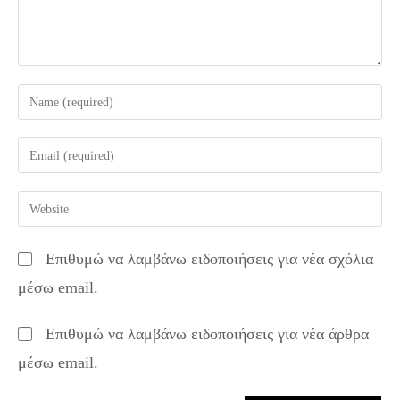
Enter
your
name
Enter
or
your
username
email
Enter
to
address
your
comment
to
website
Επιθυμώ να λαμβάνω ειδοποιήσεις για νέα σχόλια
comment
URL
μέσω email.
(optional)
Επιθυμώ να λαμβάνω ειδοποιήσεις για νέα άρθρα
μέσω email.