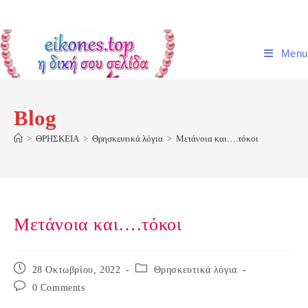
Skip
to
content
Menu
Blog
>
ΘΡΗΣΚΕΙΑ
>
Θρησκευτικά λόγια
>
Μετάνοια και….τόκοι
Μετάνοια και….τόκοι
Post
Post
28 Οκτωβρίου, 2022
Θρησκευτικά λόγια
published:
category:
Post
0 Comments
comments: