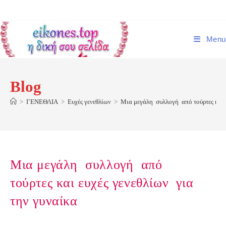
Skip
to
content
Menu
Blog
>
ΓΕΝΕΘΛΙΑ
>
Ευχές γενεθλίων
>
Μια μεγάλη συλλογή από τούρτες και ε
Μια μεγάλη συλλογή από
τούρτες και ευχές γενεθλίων για
την γυναίκα