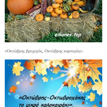
«Οκτώβρης βροχερός, Οκτώβρης καρπερός».