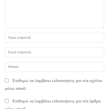
Enter
your
name
Enter
or
your
username
email
Enter
to
address
your
comment
to
website
Επιθυμώ να λαμβάνω ειδοποιήσεις για νέα σχόλια
comment
URL
μέσω email.
(optional)
Επιθυμώ να λαμβάνω ειδοποιήσεις για νέα άρθρα
μέσω email.