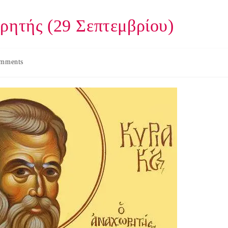
ρητής (29 Σεπτεμβρίου)
mments
s: