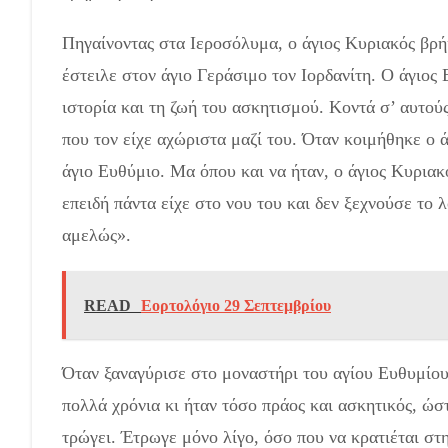
Πηγαίνοντας στα Ιεροσόλυμα, ο άγιος Κυριακός βρήκ
έστειλε στον άγιο Γεράσιμο τον Ιορδανίτη. Ο άγιος 
ιστορία και τη ζωή του ασκητισμού. Κοντά σ’ αυτούς
που τον είχε αχώριστα μαζί του. Όταν κοιμήθηκε ο 
άγιο Ευθύμιο. Μα όπου και να ήταν, ο άγιος Κυριακ
επειδή πάντα είχε στο νου του και δεν ξεχνούσε το
αμελώς».
READ
Εορτολόγιο 29 Σεπτεμβρίου
Όταν ξαναγύρισε στο μοναστήρι του αγίου Ευθυ­μίου,
πολλά χρόνια κι ήταν τόσο πράος και ασκητι­κός, ώστ
τρώγει. Έτρωγε μόνο λίγο, όσο που να κρα­τιέται στ