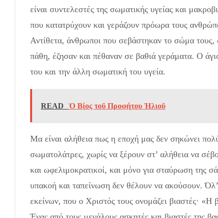
είναι συντελεστές της σωματικής υγείας και μακροβ
που κατατρύχουν και γεράζουν πρόωρα τους ανθρώπ
Αντίθετα, άνθρωποι που σεβάστηκαν το σώμα τους,
πάθη, έζησαν και πέθαναν σε βαθιά γεράματα. Ο άγιο
του και την άλλη σωματική του υγεία.
READ
Ὁ Βίος τοῦ Προφήτου Ἠλιοῦ
Μα είναι αλήθεια πως η εποχή μας δεν σηκώνει πολύ
σωματολάτρες, χωρίς να ξέρουν στ’ αλήθεια να σέβο
και ωφελιμοκρατικοί, και μόνο για σταύ­ρωση της σά
υπακοή και ταπείνωση δεν θέλου­ν να ακούσουν. Όλ’
εκείνων, που ο Χριστός τους ονομάζει βιαστές· «Η β
Ένας από τους μεγά­λους ασκητές και βιαστές της β