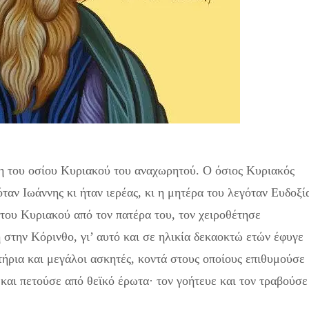
μη του οσίου Κυριακού του αναχωρητού. Ο όσιος Κυριακός
ταν Ιωάννης κι ήταν ιερέας, κι η μητέρα του λεγόταν Ευδοξί
του Κυριακού από τον πατέρα του, τον χειροθέτησε
την Κόρινθο, γι’ αυτό και σε ηλικία δεκαο­κτώ ετών έφυγε
τήρια και μεγάλοι ασκητές, κοντά στους οποίους επιθυμούσε
 και πετούσε από θεϊκό έρωτα· τον γοήτευε και τον τραβούσε