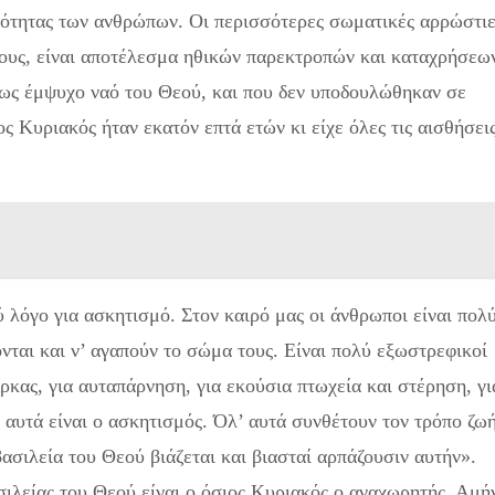
ιότητας των ανθρώπων. Οι περισσότερες σωματι­κές αρρώστιε
ους, είναι αποτέλεσμα ηθικών παρεκτροπών και καταχρήσεω
 ως έμψυχο ναό του Θεού, και που δεν υποδουλώθηκαν σε
ς Κυριακός ήταν εκατόν επτά ετών κι είχε όλες τις αισθήσει
 λόγο για ασκητισμό. Στον καιρό μας οι άνθρωποι είναι πολ
νται και ν’ αγαπούν το σώμα τους. Είναι πολύ εξωστρεφικοί
ρκας, για αυταπάρνηση, για εκούσια πτωχεία και στέρηση, γι
 αυτά είναι ο ασκητισμός. Όλ’ αυ­τά συνθέτουν τον τρόπο ζω
ασιλεία του Θεού βιάζεται και βιασταί αρπάζουσιν αυτήν».
ασιλείας του Θεού είναι ο όσιος Κυριακός ο αναχωρητής. Αμή