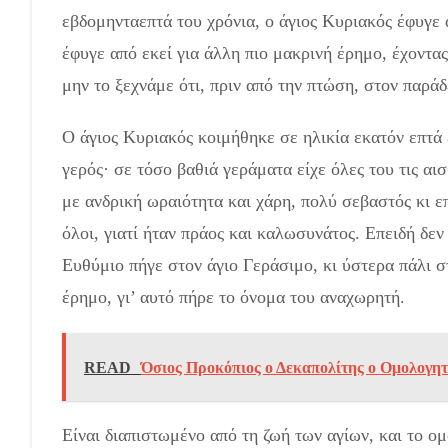
εβδομηνταεπτά του χρόνια, ο άγιος Κυριακός έφυγε 
έφυγε από εκεί για άλλη πιο μακρινή έρημο, έχοντας
μην το ξεχνάμε ότι, πριν από την πτώ­ση, στον παράδ
Ο άγιος Κυριακός κοιμήθηκε σε ηλικία εκατόν επτά ε
γερός· σε τόσο βαθιά γεράματα είχε όλες του τις α
με ανδρική ωραιότητα και χάρη, πολύ σε­βαστός κι ε
όλοι, γιατί ήταν πράος και καλωσυνάτος. Επειδή δεν 
Ευθύμιο πήγε στον άγιο Γερά­σιμο, κι ύστερα πάλι σ
έρημο, γι’ αυτό πήρε το όνομα του αναχωρητή.
READ
Όσιος Προκόπιος ο Δεκαπολίτης ο Ομολογητ
Είναι διαπιστωμένο από τη ζωή των αγίων, και το ομ