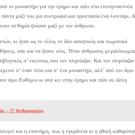
από το μοναστήρι για την έρημο και πάλι στα ενενηνταεννέα
 πάντα μαζί του για συντροφιά και προστασία ένα λιοντάρι. 
εισο τα θηρία ζούσαν μαζί με τον άν­θρωπο.
τών, κι ήταν ως το τέλος το ίδιο ασκητικός και σωματικά
ισθήσεις, σαν και να ήτανε νέος. Ήταν άνθρωπος μεγαλόσωμο
πιβλητικός σ’ εκείνους που τον πλησίαζαν. Και τον πλησίαζαν
έμεινε σ’ έναν τόπο και σ’ ένα μονα­στήρι, αλλ’ από τον άγιο
τον άγιο Ευθύμιο κι από κει στην έρημο και πάλι σε άλλη
ής – 27 Φεβρουαρίου
ολογεί και η επιστήμη, πως η εγκράτεια κι η ηθική καθαρότη