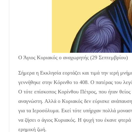
Ο Άγιος Κυριακός ο αναχωρητής (29 Σεπτεμβρίου)
Σήμερα η Εκκλησία εορτάζει και τιμά την ιερή μνή
γεννήθηκε στην Κόρινθο το 408. Ο πατέρας του λεγό
Ο τότε επίσκοπος Κορίνθου Πέτρος, που ήταν θείος 
αναγνώστη. Αλλά ο Κυριακός δεν εύρισκε ανάπαυση σ
για τα Ιεροσόλυμα. Εκεί τότε υπήρχαν πολλά μονασ
να ζήσει ο άγιος Κυριακός. Η ψυ­χή του έκανε φτερά
ερημική ζωή.