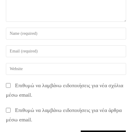
Enter
your
name
Enter
or
your
username
email
Enter
to
address
your
comment
to
website
Επιθυμώ να λαμβάνω ειδοποιήσεις για νέα σχόλια
comment
URL
μέσω email.
(optional)
Επιθυμώ να λαμβάνω ειδοποιήσεις για νέα άρθρα
μέσω email.