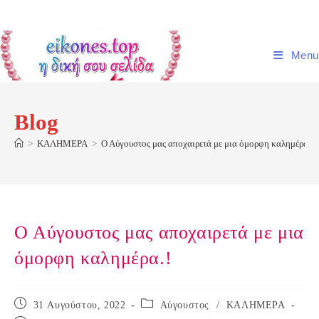
Skip
to
content
Menu
Blog
>
ΚΑΛΗΜΕΡΑ
>
Ο Αύγουστος μας αποχαιρετά με μια όμορφη καλημέρα.!
Ο Αύγουστος μας αποχαιρετά με μια
όμορφη καλημέρα.!
Post
Post
31 Αυγούστου, 2022
Αύγουστος
/
ΚΑΛΗΜΕΡΑ
published:
category: