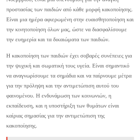
προστασίας των παιδιών από κάθε μορφή κακοποίησης.
Είναι μια ημέρα αφιερωμένη στην ευαισθητοποίηση και
την κινητοποίηση όλων μας, ώστε να διασφαλίσουμε
την ευημερία και τα δικαιώματα των παιδιών.
Η κακοποίηση των παιδιών έχει σοβαρές συνέπειες για
την ψυχική και σωματική τους υγεία. Είναι σημαντικό
να αναγνωρίσουμε τα σημάδια και να παίρνουμε μέτρα
για την πρόληψη και την αντιμετώπιση αυτού του
φαινομένου. Η ενδυνάμωση των κοινωνιών, η
εκπαίδευση, και η υποστήριξη των θυμάτων είναι
καίριας σημασίας για την αντιμετώπιση της
κακοποίησης.