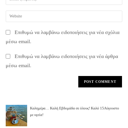
or
your
username
email
Enter
to
address
your
comment
to
website
Επιθυμώ να λαμβάνω ειδοποιήσεις για νέα σχόλια
comment
URL
μέσω email.
(optional)
Επιθυμώ να λαμβάνω ειδοποιήσεις για νέα άρθρα
μέσω email.
Καλημέρα… Καλή Εβδομάδα σε όλους! Καλό 15Αύγουστο
με υγεία!