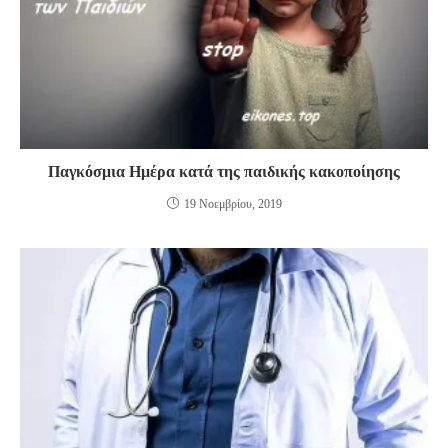
Παγκόσμια Ημέρα κατά της παιδικής κακοποίησης
19 Νοεμβρίου, 2019