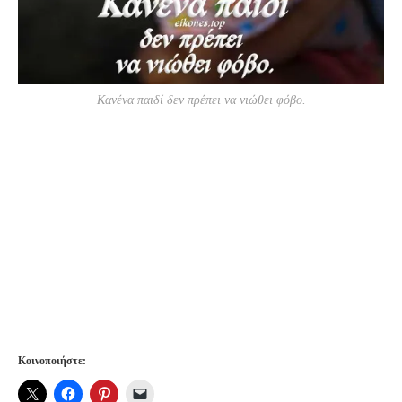
Κανένα παιδί δεν πρέπει να νιώθει φόβο.
Κοινοποιήστε: