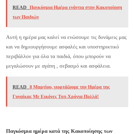
READ
Παγκόσμια Ημέρα ενάντια στην Κακοποίηση
των Παιδιών
Αυτή η ημέρα μας καλεί να ενώσουμε τις δυνάμεις μας
και να δημιουργήσουμε ασφαλές και υποστηρικτικό
περιβάλλον για όλα τα παιδιά, όπου μπορούν να
μεγαλώσουν με αγάπη , σεβασμό και ασφάλεια.
READ
8 Μαρτίου, γιορτάζουμε την Ημέρα της
Γυναίκας Με Εικόνες Τοπ-Χρόνια Πολλά!
Παγκόσμια ημέρα κατά της Κακοποίησης των