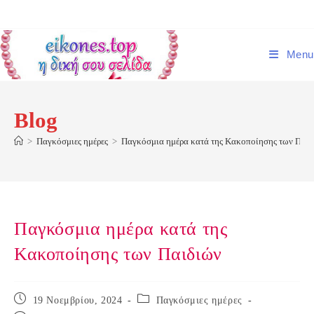
Skip
to
content
Menu
Blog
>
Παγκόσμιες ημέρες
>
Παγκόσμια ημέρα κατά της Κακοποίησης των Παιδ
Παγκόσμια ημέρα κατά της
Κακοποίησης των Παιδιών
Post
Post
19 Νοεμβρίου, 2024
Παγκόσμιες ημέρες
published:
category: