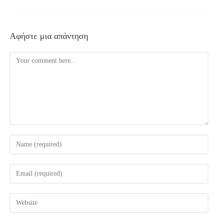
Αφήστε μια απάντηση
Comment
Enter
your
name
Enter
or
your
username
email
Enter
to
address
your
comment