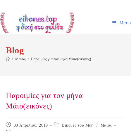
Skip
to
content
Menu
Blog
>
Μάιος
>
Παροιμίες για τον μήνα Μάιο(εικόνες)
Παροιμίες για τον μήνα
Μάιο(εικόνες)
Post
Post
30 Απριλίου, 2019
Εικόνες του Μάη
/
Μάιος
published:
category: