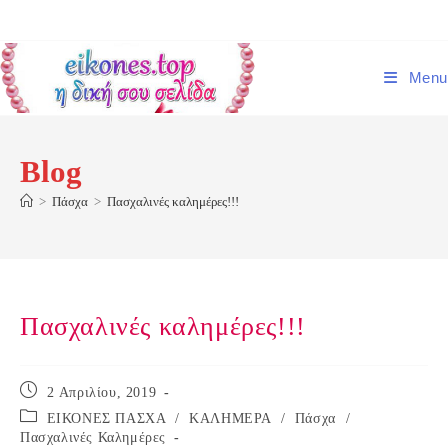
Skip
to
content
Menu
Blog
>
Πάσχα
>
Πασχαλινές καλημέρες!!!
Πασχαλινές καλημέρες!!!
Post
2 Απριλίου, 2019
published:
Post
ΕΙΚΟΝΕΣ ΠΑΣΧΑ
/
ΚΑΛΗΜΕΡΑ
/
Πάσχα
/
category:
Πασχαλινές Καλημέρες