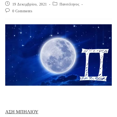
Post
Post
19 Δεκεμβρίου, 2021
Πανσέληνος
published:
category:
Post
0 Comments
comments:
Ποια 4 ζώδια θα επηρεάσει περισσότερο η τυχερή
Πανσέληνος στις 19/12/2021;
ΑΣΗ ΜΠΗΛΙΟΥ