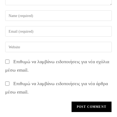
Enter
your
name
Enter
or
your
username
email
Enter
to
address
your
comment
to
website
Επιθυμώ να λαμβάνω ειδοποιήσεις για νέα σχόλια
comment
URL
μέσω email.
(optional)
Επιθυμώ να λαμβάνω ειδοποιήσεις για νέα άρθρα
μέσω email.