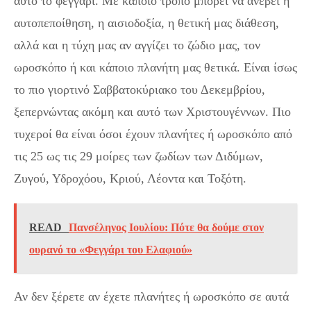
αυτό το φεγγάρι. Με κάποιο τρόπο μπορεί να ανέβει η
αυτοπεποίθηση, η αισιοδοξία, η θετική μας διάθεση,
αλλά και η τύχη μας αν αγγίζει το ζώδιο μας, τον
ωροσκόπο ή και κάποιο πλανήτη μας θετικά. Είναι ίσως
το πιο γιορτινό Σαββατοκύριακο του Δεκεμβρίου,
ξεπερνώντας ακόμη και αυτό των Χριστουγέννων. Πιο
τυχεροί θα είναι όσοι έχουν πλανήτες ή ωροσκόπο από
τις 25 ως τις 29 μοίρες των ζωδίων των Διδύμων,
Ζυγού, Υδροχόου, Κριού, Λέοντα και Τοξότη.
READ
Πανσέληνος Ιουλίου: Πότε θα δούμε στον
ουρανό το «Φεγγάρι του Ελαφιού»
Αν δεν ξέρετε αν έχετε πλανήτες ή ωροσκόπο σε αυτά