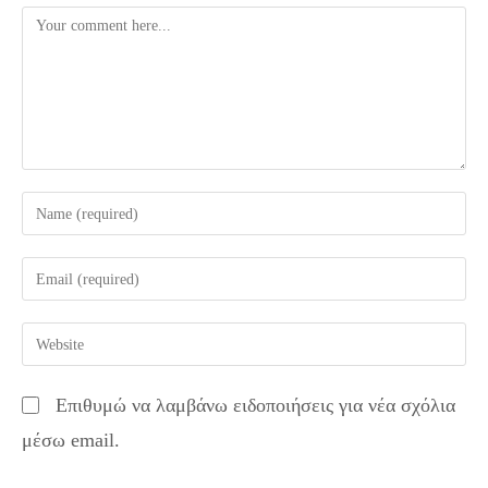
Comment
Enter
your
name
Enter
or
your
username
email
Enter
to
address
your
comment
to
website
Επιθυμώ να λαμβάνω ειδοποιήσεις για νέα σχόλια
comment
URL
μέσω email.
(optional)