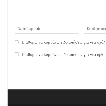
Enter
Enter
your
your
name
email
Επιθυμώ να λαμβάνω ειδοποιήσεις για νέα σχόλ
or
address
username
to
Επιθυμώ να λαμβάνω ειδοποιήσεις για νέα άρθρ
to
comment
comment