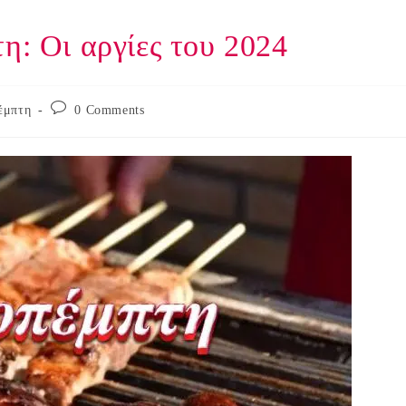
η: Οι αργίες του 2024
Post
έμπτη
0 Comments
comments: