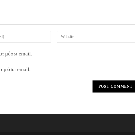
Enter
your
website
ια μέσω email.
URL
(optional)
α μέσω email.