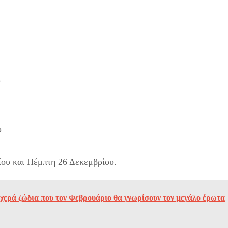
υ
υ
ου και Πέμπτη 26 Δεκεμβρίου.
τυχερά ζώδια που τον Φεβρουάριο θα γνωρίσουν τον μεγάλο έρωτα