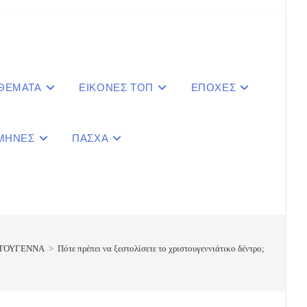
 ΘΕΜΑΤΑ
ΕΙΚΟΝΕΣ ΤΟΠ
ΕΠΟΧΕΣ
ΜΗΝΕΣ
ΠΑΣΧΑ
le
ite
ΣΤΟΥΓΕΝΝΑ
>
Πότε πρέπει να ξεστολίσετε το χριστουγεννιάτικο δέντρο;
ch