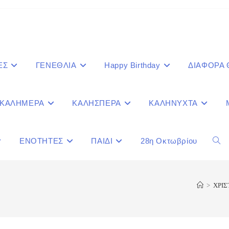
ΕΣ
ΓΕΝΕΘΛΙΑ
Happy Birthday
ΔΙΑΦΟΡΑ
ΚΑΛΗΜΕΡΑ
ΚΑΛΗΣΠΕΡΑ
ΚΑΛΗΝΥΧΤΑ
ΕΝΟΤΗΤΕΣ
ΠΑΙΔΙ
28η Οκτωβρίου
Togg
webs
>
ΧΡΙ
sear