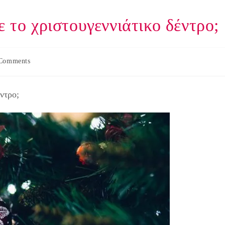
ε το χριστουγεννιάτικο δέντρο;
Comments
nts:
ντρο;