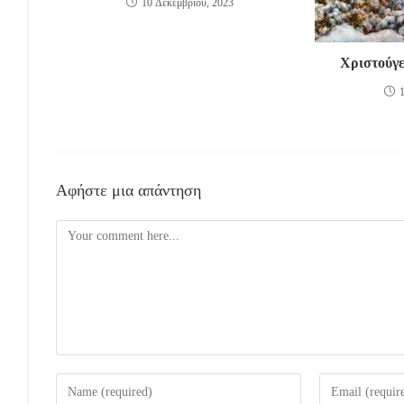
10 Δεκεμβρίου, 2023
Χριστούγε
Αφήστε μια απάντηση
Comment
Enter
Enter