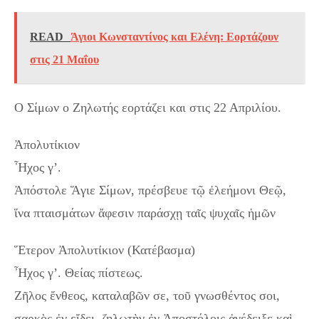
READ
Άγιοι Κωνσταντίνος και Ελένη: Εορτάζουν
στις 21 Μαΐου
Ο Σίμων ο Ζηλωτής εορτάζει και στις 22 Απριλίου.
Ἀπολυτίκιον
Ἦχος γ’.
Ἀπόστολε Ἅγιε Σίμων, πρέσβευε τῷ ἐλεήμονι Θεῷ,
ἵνα πταισμάτων ἄφεσιν παράσχῃ ταῖς ψυχαῖς ἡμῶν
Ἕτερον Ἀπολυτίκιον (Κατέβασμα)
Ἦχος γ’. Θείας πίστεως.
Ζῆλος ἔνθεος, καταλαβῶν σε, τοῦ γνωσθέντος σοι,
σαρκὸς ἐν εἴδει, ζηλωτὴν ἐν Ἀποστόλοις ἀνέδειξε καὶ