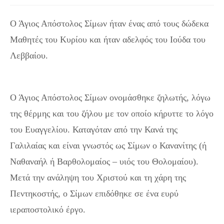
Ο Άγιος Απόστολος Σίμων ήταν ένας από τους δώδεκα
Μαθητές του Κυρίου και ήταν αδελφός του Ιούδα του
Λεββαίου.
Σήμερα 10 Μαΐου τιμάται ο Άγιος
Απόστολος Σίμων, ο Ζηλωτής
Ο Άγιος Απόστολος Σίμων ονομάσθηκε ζηλωτής, λόγω
της θέρμης και του ζήλου με τον οποίο κήρυττε το λόγο
του Ευαγγελίου. Καταγόταν από την Κανά της
Γαλιλαίας και είναι γνωστός ως Σίμων ο Κανανίτης (ή
Ναθαναήλ ή Βαρθολομαίος – υιός του Θολομαίου).
Μετά την ανάληψη του Χριστού και τη χάρη της
Πεντηκοστής, ο Σίμων επιδόθηκε σε ένα ευρύ
ιεραποστολικό έργο.