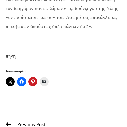
τὸν θεηγόρον πάντες Σίμωνα· τῷ θρόνῳ γὰρ τῆς δόξης
νῦν παρίσταται, καὶ σὺν τοῖς Ἀσωμάτοις ἐπαγάλλεται,
πρεσβεύων ἀπαύστως ὑπὲρ πάντων ἡμῶν.
πηγή
Κοινοποιήστε:
Previous Post
Read