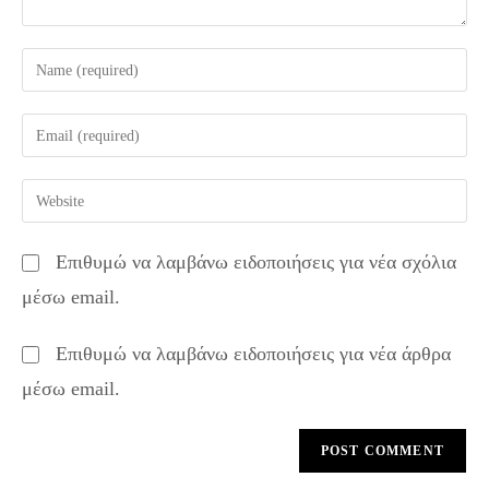
Enter
your
name
Enter
or
your
username
email
Enter
to
address
your
comment
to
website
Επιθυμώ να λαμβάνω ειδοποιήσεις για νέα σχόλια
comment
URL
μέσω email.
(optional)
Επιθυμώ να λαμβάνω ειδοποιήσεις για νέα άρθρα
μέσω email.