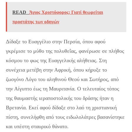
READ
Άγιος Χριστόφορος: Γιατί θεωρείται
προστάτης των οδηγών
Δίδαξε το Ευαγγέλιο στην Περσία, όπου αφού
γκρέμισε το μύθο της πολυθεΐας, φανέρωσε σε πλήθος
κόσμου το φως της Ευαγγελικής αλήθειας. Στη
συνέχεια μετέβη στην Αφρική, όπου κήρυξε το
ζωογόνο Λόγο του αληθινού Θεού και Σωτήρος, από
την Αίγυπτο έως τη Μαυριτανία. Ο τελευταίος τόπος
της θαυμαστής ιεραποστολικής του δράσης ήταν η
Βρετανία. Εκεί αφού δίδαξε στο λαό τη χριστιανική
πίστη, συνελήφθη από τους ειδωλολάτρες βασανίστηκε
και υπέστη σταυρικό θάνατο.