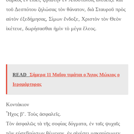
τοῦ Δεσπότου ζηλώσας τὸν θάνατον, διὰ Σταυροῦ πρὸς
αὐτὸν ἐξεδήμησας, Σίμων ἔνδοξε, Χριστὸν τὸν Θεὸν
ἱκέτευε, δωρήσασθαι ἠμὶν τὸ μέγα ἔλεος.
Σήμερα 10 Μαΐου τιμάται ο Άγιος Απόστολος Σίμων, ο
Ζηλωτής
READ
Σήμερα 11 Μαΐου τιμάται ο Άγιος Μώκιος ο
Ιερομάρτυρας
Κοντάκιον
Ἦχος β’. Τοὺς ἀσφαλεῖς.
Τὸν ἀσφαλῶς τὰ τῆς σοφίας δόγματα, ἐν ταῖς ψυχαῖς
τῶν εὐσεβούντων θέμενον, ἐν αἰνέσει μακαρίσωμεν,