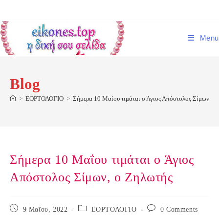
Skip
to
content
Menu
Blog
>
ΕΟΡΤΟΛΟΓΙΟ
>
Σήμερα 10 Μαΐου τιμάται ο Άγιος Απόστολος Σίμων, ο
Σήμερα 10 Μαΐου τιμάται ο Άγιος
Απόστολος Σίμων, ο Ζηλωτής
Post
Post
Post
9 Μαΐου, 2022
ΕΟΡΤΟΛΟΓΙΟ
0 Comments
published:
category:
comments: