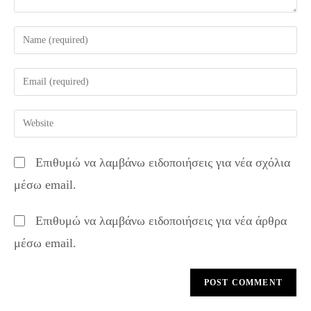
Enter
your
name
Enter
or
your
username
email
Enter
to
address
your
comment
to
website
Επιθυμώ να λαμβάνω ειδοποιήσεις για νέα σχόλια
comment
URL
μέσω email.
(optional)
Επιθυμώ να λαμβάνω ειδοποιήσεις για νέα άρθρα
μέσω email.