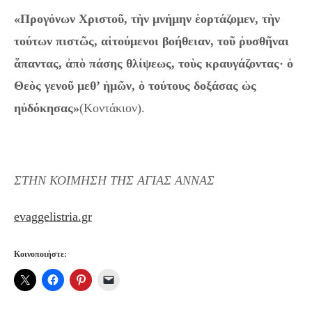
«Προγόνων Χριστοῦ, τὴν μνήμην ἑορτάζομεν, τὴν
τούτων πιστῶς, αἰτούμενοι βοήθειαν, τοῦ ῥυσθῆναι
ἅπαντας, ἀπὸ πάσης θλίψεως, τοὺς κραυγάζοντας· ὁ
Θεὸς γενοῦ μεθ’ ἡμῶν, ὁ τούτους δοξάσας ὡς
ηὐδόκησας»
(Κοντάκιον).
ΣΤΗΝ ΚΟΙΜΗΣΗ ΤΗΣ ΑΓΙΑΣ ΑΝΝΑΣ
evaggelistria.gr
Κοινοποιήστε: