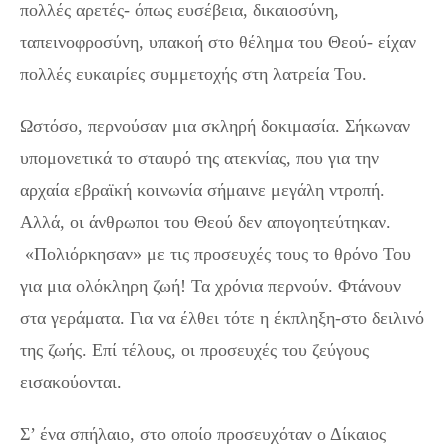
πολλές αρετές- όπως ευσέβεια, δικαιοσύνη,
ταπεινοφροσύνη, υπακοή στο θέλημα του Θεού- είχαν
πολλές ευκαιρίες συμμετοχής στη λατρεία Του.
Ωστόσο, περνούσαν μια σκληρή δοκιμασία. Σήκωναν
υπομονετικά το σταυρό της ατεκνίας, που για την
αρχαία εβραϊκή κοινωνία σήμαινε μεγάλη ντροπή.
Αλλά, οι άνθρωποι του Θεού δεν απογοητεύτηκαν.
«Πολιόρκησαν» με τις προσευχές τους το θρόνο Του
για μια ολόκληρη ζωή! Τα χρόνια περνούν. Φτάνουν
στα γεράματα. Για να έλθει τότε η έκπληξη-στο δειλινό
της ζωής. Επί τέλους, οι προσευχές του ζεύγους
εισακούονται.
Σ’ ένα σπήλαιο, στο οποίο προσευχόταν ο Δίκαιος