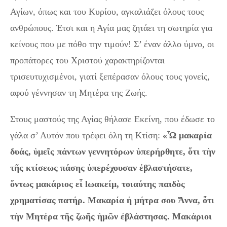
Αγίων, όπως και του Κυρίου, αγκαλιάζει όλους τους
ανθρώπους. Έτσι και η Αγία μας ζητάει τη σωτηρία για
κείνους που με πόθο την τιμούν!
Σ’ έναν άλλο ύμνο, οι
προπάτορες του Χριστού χαρακτηρίζονται
τρισευτυχισμένοι, γιατί ξεπέρασαν όλους τους γονείς,
αφού γέννησαν τη Μητέρα της Ζωής.
Στους μαστούς της Αγίας θήλασε Εκείνη, που έδωσε το
γάλα σ’ Αυτόν που τρέφει όλη τη Κτίση:
«
Ὦ μακαρία
δυάς, ὑμεῖς πάντων γεννητόρων ὑπερήρθητε, ὅτι τὴν
τῆς κτίσεως πάσης ὑπερέχουσαν ἐβλαστήσατε,
ὄντως μακάριος εἶ
l
ωακείμ, τοιαύτης παιδὸς
χρηματίσας πατήρ. Μακαρία ἡ μήτρα σου Ἄννα, ὅτι
τὴν Μητέρα τῆς ζωῆς ἡμῶν ἐβλάστησας. Μακάριοι