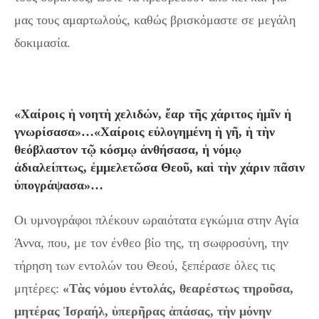
μας τους αμαρτωλούς, καθώς βρισκόμαστε σε μεγάλη
δοκιμασία.
«Χαίροις ἡ νοητὴ χελιδών, ἔαρ τῆς χάριτος ἡμῖν ἡ
γνωρίσασα»…«Χαίροις εὐλογημένη ἡ γῆ, ἡ τὴν
θεόβλαστον τῷ κόσμῳ ἀνθήσασα, ἡ νόμῳ
ἀδιαλείπτως, ἐμμελετῶσα Θεοῦ, καὶ τὴν χάριν πᾶσιν
ὑπογράψασα»
…
Οι υμνογράφοι πλέκουν ωραιότατα εγκώμια στην Αγία
Άννα, που, με τον ένθεο βίο της, τη σωφροσύνη, την
τήρηση των εντολών του Θεού, ξεπέρασε όλες τις
μητέρες:
«
Τὰς νόμου ἐντολάς, θεαρέστως τηροῦσα,
μητέρας Ἰσραήλ, ὑπερῆρας ἁπάσας, τὴν μόνην