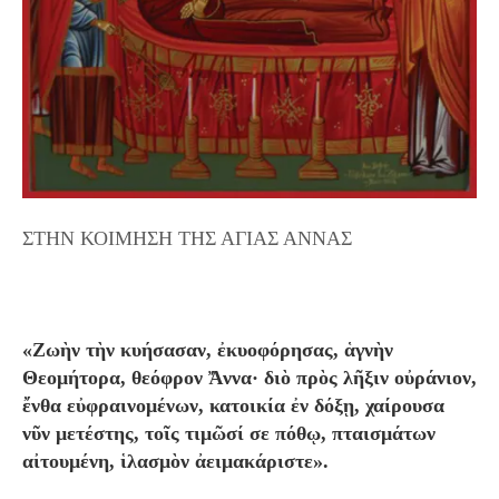
ΣΤΗΝ ΚΟΙΜΗΣΗ ΤΗΣ ΑΓΙΑΣ ΑΝΝΑΣ
«Ζωὴν τὴν κυήσασαν, ἐκυοφόρησας, ἁγνὴν
Θεομήτορα, θεόφρον Ἄννα· διὸ πρὸς λῆξιν οὐράνιον,
ἔνθα εὐφραινομένων, κατοικία ἐν δόξῃ, χαίρουσα
νῦν μετέστης, τοῖς τιμῶσί σε πόθῳ, πταισμάτων
αἰτουμένη, ἱλασμὸν ἀειμακάριστε».