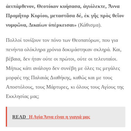
ἀειπάρθενον, Θεοτόκον κυήσασα, ἁγιόλεκτε, Ἄννα
Προμῆτορ Κυρίου, μεταστᾶσα δέ, ἐκ γῆς πρὸς θεῖον
νυμφῶνα, Δικαίων ὑπέρκεισαι»
(Κάθισμα).
Πολλοί τονίζουν τον πόνο των Θεοπατόρων, που για
πενήντα ολόκληρα χρόνια δοκιμάστηκαν σκληρά. Και,
βέβαια, δεν ήταν ούτε οι πρώτοι, ούτε οι τελευταίοι.
Μήπως κάτι ανάλογο δεν συνέβη με όλες τις μεγάλες
μορφές της Παλαιάς Διαθήκης, καθώς και με τους
Αποστόλους, τους Μάρτυρες, κι όλους τους Αγίους της
Εκκλησίας μας;
READ
Η Αγία Άννα είναι η γιαγιά μας