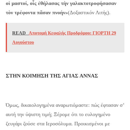
οἱ μαστοί, οἷς ἐθήλασας τὴν γαλακτοτροφήσασαν
τὸν τρέφοντα πᾶσαν πνοήν»
(Δοξαστικόν Λιτής).
READ
Αποτομή Κεφαλής Προδρόμου: ΓΙΟΡΤΗ 29
Αυγούστου
ΣΤΗΝ ΚΟΙΜΗΣΗ ΤΗΣ ΑΓΙΑΣ ΑΝΝΑΣ
Όμως, δικαιολογημένα αναρωτιόμαστε: πώς έφτασαν σ’
αυτή την ύψιστη τιμή; Ξέρομε ότι το ευλογημένο
ζευγάρι ζούσε στα Ιεροσόλυμα. Προικισμένοι με