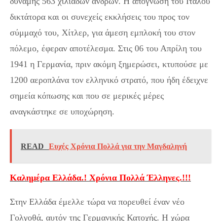
δύναμης 563 χιλιάδων ανδρών. Η απόγνωση του Ιταλού
δικτάτορα και οι συνεχείς εκκλήσεις του προς τον
σύμμαχό του, Χίτλερ, για άμεση εμπλοκή του στον
πόλεμο, έφεραν αποτέλεσμα. Στις 06 του Απρίλη του
1941 η Γερμανία, πριν ακόμη ξημερώσει, κτυπούσε με
1200 αεροπλάνα τον ελληνικό στρατό, που ήδη έδειχνε
σημεία κόπωσης και που σε μερικές μέρες
αναγκάστηκε σε υποχώρηση.
READ
Ευχές Χρόνια Πολλά για την Μαγδαληνή
Καλημέρα Ελλάδα.! Χρόνια Πολλά Έλληνες.!!!
Στην Ελλάδα έμελλε τώρα να πορευθεί έναν νέο
Γολγοθά, αυτόν της Γερμανικής Κατοχής. Η χώρα