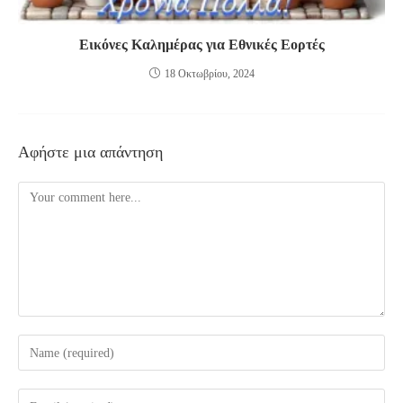
Εικόνες Καλημέρας για Εθνικές Εορτές
18 Οκτωβρίου, 2024
Αφήστε μια απάντηση
Comment
Enter
your
name
Enter