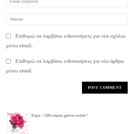
or
your
username
email
Enter
to
address
your
comment
to
website
Επιθυμώ να λαμβάνω ειδοποιήσεις για νέα σχόλια
comment
URL
μέσω email.
(optional)
Επιθυμώ να λαμβάνω ειδοποιήσεις για νέα άρθρα
μέσω email.
Ευχές – GIFs κάρτες χρόνια πολλά !