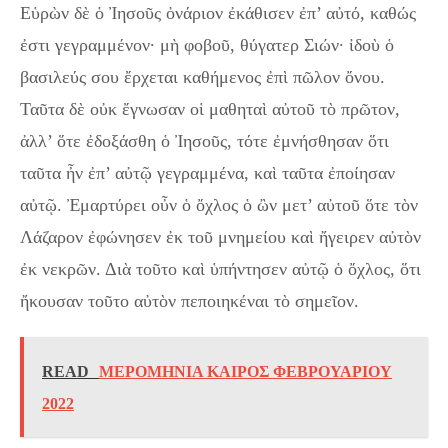
Εὑρὼν δὲ ὁ Ἰησοῦς ὀνάριον ἐκάθισεν ἐπ’ αὐτό, καθώς
ἐστι γεγραμμένον· μὴ φοβοῦ, θύγατερ Σιών· ἰδοὺ ὁ
βασιλεύς σου ἔρχεται καθήμενος ἐπὶ πῶλον ὄνου.
Ταῦτα δὲ οὐκ ἔγνωσαν οἱ μαθηταὶ αὐτοῦ τὸ πρῶτον,
ἀλλ’ ὅτε ἐδοξάσθη ὁ Ἰησοῦς, τότε ἐμνήσθησαν ὅτι
ταῦτα ἦν ἐπ’ αὐτῷ γεγραμμένα, καὶ ταῦτα ἐποίησαν
αὐτῷ. Ἐμαρτύρει οὖν ὁ ὄχλος ὁ ὢν μετ’ αὐτοῦ ὅτε τὸν
Λάζαρον ἐφώνησεν ἐκ τοῦ μνημείου καὶ ἤγειρεν αὐτὸν
ἐκ νεκρῶν. Διὰ τοῦτο καὶ ὑπήντησεν αὐτῷ ὁ ὄχλος, ὅτι
ἤκουσαν τοῦτο αὐτὸν πεποιηκέναι τὸ σημεῖον.
READ
ΜΕΡΟΜΗΝΙΑ ΚΑΙΡΟΣ ΦΕΒΡΟΥΑΡΙΟΥ
2022