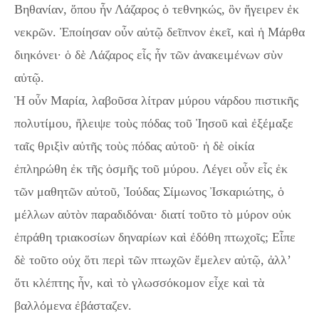
Βηθανίαν, ὅπου ἦν Λάζαρος ὁ τεθνηκώς, ὃν ἤγειρεν ἐκ
νεκρῶν. Ἐποίησαν οὖν αὐτῷ δεῖπνον ἐκεῖ, καὶ ἡ Μάρθα
διηκόνει· ὁ δὲ Λάζαρος εἷς ἦν τῶν ἀνακειμένων σὺν
αὐτῷ.
Ἡ οὖν Μαρία, λαβοῦσα λίτραν μύρου νάρδου πιστικῆς
πολυτίμου, ἤλειψε τοὺς πόδας τοῦ Ἰησοῦ καὶ ἐξέμαξε
ταῖς θριξὶν αὐτῆς τοὺς πόδας αὐτοῦ· ἡ δὲ οἰκία
ἐπληρώθη ἐκ τῆς ὀσμῆς τοῦ μύρου. Λέγει οὖν εἷς ἐκ
τῶν μαθητῶν αὐτοῦ, Ἰούδας Σίμωνος Ἰσκαριώτης, ὁ
μέλλων αὐτὸν παραδιδόναι· διατί τοῦτο τὸ μύρον οὐκ
ἐπράθη τριακοσίων δηναρίων καὶ ἐδόθη πτωχοῖς; Εἶπε
δὲ τοῦτο οὐχ ὅτι περὶ τῶν πτωχῶν ἔμελεν αὐτῷ, ἀλλ’
ὅτι κλέπτης ἦν, καὶ τὸ γλωσσόκομον εἶχε καὶ τὰ
βαλλόμενα ἐβάσταζεν.