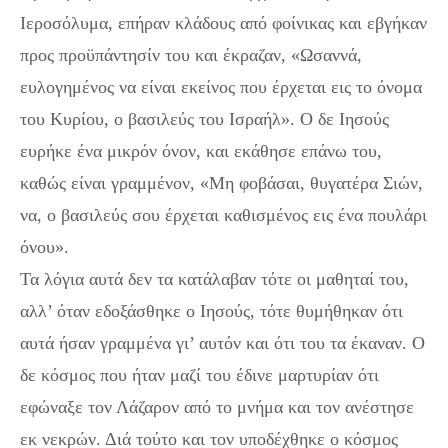
Ιεροσόλυμα, επήραν κλάδους από φοίνικας και εβγήκαν
προς προϋπάντησίν του και έκραζαν, «Ωσαννά,
ευλογημένος να είναι εκείνος που έρχεται εις το όνομα
του Κυρίου, ο βασιλεύς του Ισραήλ». Ο δε Ιησούς
ευρήκε ένα μικρόν όνον, και εκάθησε επάνω του,
καθώς είναι γραμμένον, «Μη φοβάσαι, θυγατέρα Σιών,
να, ο βασιλεύς σου έρχεται καθισμένος εις ένα πουλάρι
όνου».
Τα λόγια αυτά δεν τα κατάλαβαν τότε οι μαθηταί του,
αλλ’ όταν εδοξάσθηκε ο Ιησούς, τότε θυμήθηκαν ότι
αυτά ήσαν γραμμένα γι’ αυτόν και ότι του τα έκαναν. Ο
δε κόσμος που ήταν μαζί του έδινε μαρτυρίαν ότι
εφώναξε τον Λάζαρον από το μνήμα και τον ανέστησε
εκ νεκρών. Διά τούτο και τον υποδέχθηκε ο κόσμος