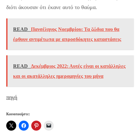
διότι άκουσαν ότι έκανε αυτό το θαύμα.
READ
Πανσέληνος Νοεμβρίου: Τα ζώδια που θα
έρθουν αντιμέτωπα με απροσδόκητες καταστάσεις
READ
Δεκέμβριος 2022: Αυτές είναι οι κατάλληλες
και οι ακατάλληλες ημερομηνίες του μήνα
πηγή
Κοινοποιήστε: