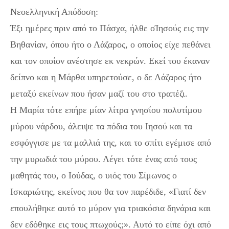
Νεοελληνική Απόδοση:
Έξι ημέρες πριν από το Πάσχα, ήλθε οΊησούς εις την
Βηθανίαν, όπου ήτο ο Λάζαρος, ο οποίος είχε πεθάνει
και τον οποίον ανέστησε εκ νεκρών. Εκεί του έκαναν
δείπνο και η Μάρθα υπηρετούσε, ο δε Λάζαρος ήτο
μεταξύ εκείνων που ήσαν μαζί του στο τραπέζι.
Η Μαρία τότε επήρε μίαν λίτρα γνησίου πολυτίμου
μύρου νάρδου, άλειψε τα πόδια του Ιησού και τα
εσφόγγισε με τα μαλλιά της, και το σπίτι εγέμισε από
την μυρωδιά του μύρου. Λέγει τότε ένας από τους
μαθητάς του, ο Ιούδας, ο υιός του Σίμωνος ο
Ισκαριώτης, εκείνος που θα τον παρέδιδε, «Γιατί δεν
επουλήθηκε αυτό το μύρον για τριακόσια δηνάρια και
δεν εδόθηκε εις τους πτωχούς;». Αυτό το είπε όχι από