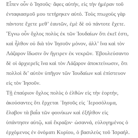
Εἶπεν οὖν ὁ Ἰησοῦς· ἄφες αὐτήν, εἰς τὴν ἡμέραν τοῦ
ἐνταφιασμοῦ μου τετήρηκεν αὐτό. Τοὺς πτωχοὺς γὰρ
πάντοτε ἔχετε μεθ’ ἑαυτῶν, ἐμὲ δὲ οὐ πάντοτε ἔχετε.
Ἔγνω οὖν ὄχλος πολὺς ἐκ τῶν Ἰουδαίων ὅτι ἐκεῖ ἐστι,
καὶ ἦλθον οὐ διὰ τὸν Ἰησοῦν μόνον, ἀλλ’ ἵνα καὶ τὸν
Λάζαρον ἴδωσιν ὃν ἤγειρεν ἐκ νεκρῶν. Ἐβουλεύσαντο
δὲ οἱ ἀρχιερεῖς ἵνα καὶ τὸν Λάζαρον ἀποκτείνωσιν, ὅτι
πολλοὶ δι’ αὐτὸν ὑπῆγον τῶν Ἰουδαίων καὶ ἐπίστευον
εἰς τὸν Ἰησοῦν.
Τῇ ἐπαύριον ὄχλος πολὺς ὁ ἐλθὼν εἰς τὴν ἑορτήν,
ἀκούσαντες ὅτι ἔρχεται ᾿Ιησοῦς εἰς ῾Ιεροσόλυμα,
ἔλαβον τὰ βαΐα τῶν φοινίκων καὶ ἐξῆλθον εἰς
ὑπάντησιν αὐτῷ, καὶ ἔκραζον· ὡσαννά, εὐλογημένος ὁ
ἐρχόμενος ἐν ὀνόματι Κυρίου, ὁ βασιλεὺς τοῦ Ἰσραήλ.