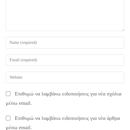
Enter
your
name
Enter
or
your
username
email
Enter
to
address
your
comment
to
website
Επιθυμώ να λαμβάνω ειδοποιήσεις για νέα σχόλια
comment
URL
μέσω email.
(optional)
Επιθυμώ να λαμβάνω ειδοποιήσεις για νέα άρθρα
μέσω email.