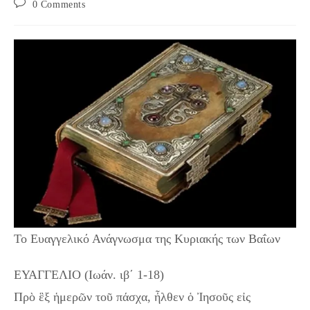
Post
0 Comments
comments:
Το Ευαγγελικό Ανάγνωσμα της Κυριακής των Βαΐων
ΕΥΑΓΓΕΛΙΟ (Ιωάν. ιβ΄ 1-18)
Πρὸ ἓξ ἡμερῶν τοῦ πάσχα, ἦλθεν ὁ Ἰησοῦς εἰς