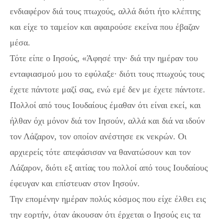
ενδιαφέρον διά τους πτωχούς, αλλά διότι ήτο κλέπτης
και είχε το ταμείον και αφαιρούσε εκείνα που έβαζαν
μέσα.
Τότε είπε ο Ιησούς, «Άφησέ την· διά την ημέραν του
ενταφιασμού μου το εφύλαξε· διότι τους πτωχούς τους
έχετε πάντοτε μαζί σας, ενώ εμέ δεν με έχετε πάντοτε.
Πολλοί από τους Ιουδαίους έμαθαν ότι είναι εκεί, και
ήλθαν όχι μόνον διά τον Ιησούν, αλλά και διά να ιδούν
τον Λάζαρον, τον οποίον ανέστησε εκ νεκρών. Οι
αρχιερείς τότε απεφάσισαν να θανατώσουν και τον
Λάζαρον, διότι εξ αιτίας του πολλοί από τους Ιουδαίους
έφευγαν και επίστευαν στον Ιησούν.
Την επομένην ημέραν πολύς κόσμος που είχε έλθει εις
την εορτήν, όταν άκουσαν ότι έρχεται ο Ιησούς εις τα