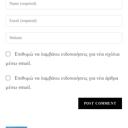
Enter
your
name
Enter
or
your
username
email
Enter
to
address
your
comment
to
website
Επιθυμώ να λαμβάνω ειδοποιήσεις για νέα σχόλια
comment
URL
μέσω email.
(optional)
Επιθυμώ να λαμβάνω ειδοποιήσεις για νέα άρθρα
μέσω email.