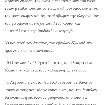
Χριστόν δηλαδή, τον ενανθρωπήσαντα υιόν του Θεού,
είπαν μεταξύ τους αυτός είναι ο κληρονόμος ελάτε, ας
τον φονεύσωμεν και ας καταλάβωμεν την κληρονομίαν
του γινόμενοι ανενόχλητοι πλέον κύριοι και
εκμεταλλευταί της Ιουδαϊκής συναγωγής.
39 και αφού τον έπιασαν, τον έβγαλαν έξω από την
άμπελον και τον εφόνευσαν.
40 Όταν λοιπόν έλθη ο κύριος της αμπέλου, τι είναι
δίκαιον να κάνη εις τους καλλιεργητάς εκείνους ;
41 Λέγουσιν εις αυτόν θα εξολοθρεύση με θάνατον
κακόν αυτούς που τόσον κακοί είναι, και την άμπελον
θα ενοικιάση εις άλλους γεωργούς, οι οποίοι θα
δώσουν εις αυτόν τους οφειλομένους καρπούς εις τας