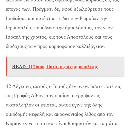
εποχάς των. Πράγματι δε, αφού εξωλόθρευσε τους
Ιουδαίους και κατέστρεψε δια των Ρωμαίων την
Ιερουσαλήμ, παρέδωκε την άμπελόν του, τον νέον
Ισραήλ της χάριτος, εις τους Αποστόλους και τους
διαδόχους των προς καρποφόρον καλλιέργειαν.
READ
Ο Όσιος Πατάπιος ο ερημοπολίτης
42 Λέγει εις αυτούς ο Ιησούς δεν ανεγνώσατε ποτέ εις
τας Γραφάς Λίθον, τον οποίον απέρριψαν ως
ακατάλληλον οι κτίσται, αυτός έγινε της όλης
οικοδομής κεφαλή και ακρογωνιαίος λίθος από τον
Κύριον έγινε τούτο και είναι θαυμαστόν εις τα μάτια