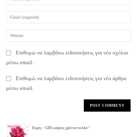
your
name
Enter
or
your
username
email
Enter
to
address
your
comment
to
website
Επιθυμώ να λαμβάνω ειδοποιήσεις για νέα σχόλια
comment
URL
μέσω email.
(optional)
Επιθυμώ να λαμβάνω ειδοποιήσεις για νέα άρθρα
μέσω email.
Ευχές – GIFs κάρτες χρόνια πολλά !