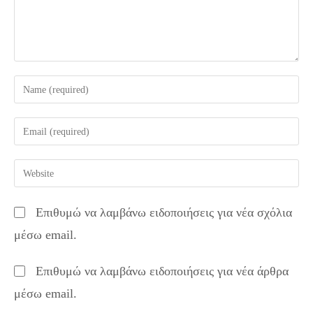
Enter
your
name
Enter
or
your
username
email
Enter
to
address
your
comment
to
website
Επιθυμώ να λαμβάνω ειδοποιήσεις για νέα σχόλια
comment
URL
μέσω email.
(optional)
Επιθυμώ να λαμβάνω ειδοποιήσεις για νέα άρθρα
μέσω email.