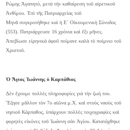
Ρώμης Ἀγαπητό, μετὰ τὴν καθαίρεση τοῦ αἱρετικοῦ
Ἀνθίμου. Ἐπὶ τῆς Πατριαρχείας τοῦ
Μηνᾶ συγκροτήθηκε καὶ ἡ Ε´ Οἰκουμενικὴ Σύνοδος
(553). Πατριάρχευσε 16 χρόνια καὶ ἕξι μῆνες.
Ἀπεβίωσε εἰρηνικὰ ἀφοῦ ποίμανε καλὰ τὸ ποίμνιο τοῦ
Χριστοῦ.
Ὁ Ἅγιος Ἰωάννης ὁ Καρπάθιος
Δὲν ἔχουμε πολλὲς πληροφορίες γιὰ τὴν ζωή του.
Ἔζησε μᾶλλον τὸν 7ο αἰῶνα μ.Χ. καὶ στοὺς ναοὺς τοῦ
νησιοῦ Κάρπαθος, ὑπάρχουν πολλὲς τοιχογραφίες καὶ
φορητὲς εἰκόνες τοῦ Ἰωάννη σὰν Ἁγίου. Κατατάχθηκε