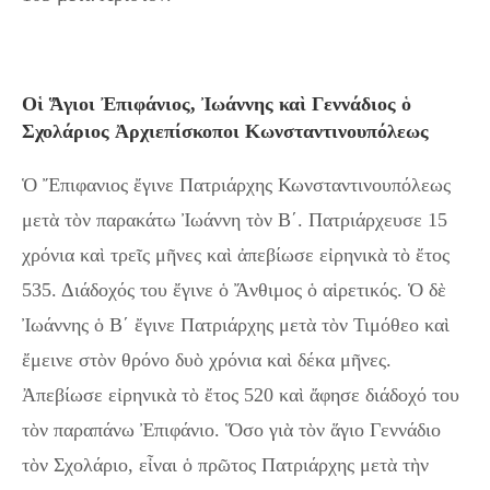
Οἱ Ἅγιοι Ἐπιφάνιος, Ἰωάννης καὶ Γεννάδιος ὁ
Σχολάριος Ἀρχιεπίσκοποι Κωνσταντινουπόλεως
Ὁ Ἔπιφανιος ἔγινε Πατριάρχης Κωνσταντινουπόλεως
μετὰ τὸν παρακάτω Ἰωάννη τὸν Β´. Πατριάρχευσε 15
χρόνια καὶ τρεῖς μῆνες καὶ ἀπεβίωσε εἰρηνικὰ τὸ ἔτος
535. Διάδοχός του ἔγινε ὁ Ἄνθιμος ὁ αἱρετικός. Ὁ δὲ
Ἰωάννης ὁ Β´ ἔγινε Πατριάρχης μετὰ τὸν Τιμόθεο καὶ
ἔμεινε στὸν θρόνο δυὸ χρόνια καὶ δέκα μῆνες.
Ἀπεβίωσε εἰρηνικὰ τὸ ἔτος 520 καὶ ἄφησε διάδοχό του
τὸν παραπάνω Ἐπιφάνιο. Ὅσο γιὰ τὸν ἅγιο Γεννάδιο
τὸν Σχολάριο, εἶναι ὁ πρῶτος Πατριάρχης μετὰ τὴν