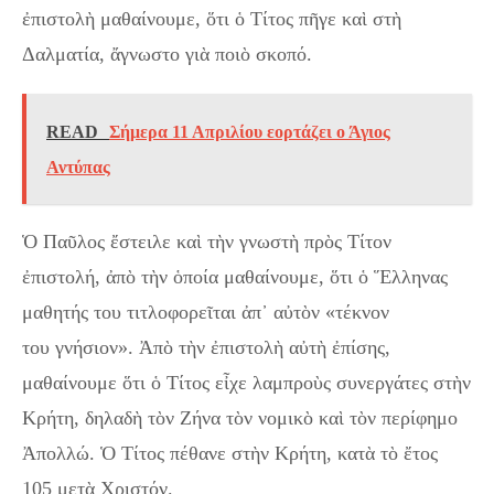
ἐπιστολὴ μαθαίνουμε, ὅτι ὁ Τίτος πῆγε καὶ στὴ
Δαλματία, ἄγνωστο γιὰ ποιὸ σκοπό.
READ
Σήμερα 11 Απριλίου εορτάζει ο Άγιος
Αντύπας
Ὁ Παῦλος ἔστειλε καὶ τὴν γνωστὴ πρὸς Τίτον
ἐπιστολή, ἀπὸ τὴν ὁποία μαθαίνουμε, ὅτι ὁ Ἕλληνας
μαθητής του τιτλοφορεῖται ἀπ᾿ αὐτὸν «τέκνον
του γνήσιον». Ἀπὸ τὴν ἐπιστολὴ αὐτὴ ἐπίσης,
μαθαίνουμε ὅτι ὁ Τίτος εἶχε λαμπροὺς συνεργάτες στὴν
Κρήτη, δηλαδὴ τὸν Ζήνα τὸν νομικὸ καὶ τὸν περίφημο
Ἀπολλώ. Ὁ Τίτος πέθανε στὴν Κρήτη, κατὰ τὸ ἔτος
105 μετὰ Χριστόν.