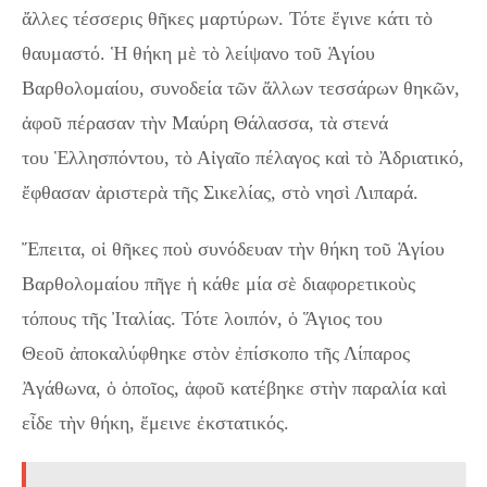
ἄλλες τέσσερις θῆκες μαρτύρων. Τότε ἔγινε κάτι τὸ
θαυμαστό. Ἡ θήκη μὲ τὸ λείψανο τοῦ Ἁγίου
Βαρθολομαίου, συνοδεία τῶν ἄλλων τεσσάρων θηκῶν,
ἀφοῦ πέρασαν τὴν Μαύρη Θάλασσα, τὰ στενά
του Ἑλλησπόντου, τὸ Αἰγαῖο πέλαγος καὶ τὸ Ἀδριατικό,
ἔφθασαν ἀριστερὰ τῆς Σικελίας, στὸ νησὶ Λιπαρά.
Ἔπειτα, οἱ θῆκες ποὺ συνόδευαν τὴν θήκη τοῦ Ἁγίου
Βαρθολομαίου πῆγε ἡ κάθε μία σὲ διαφορετικοὺς
τόπους τῆς Ἰταλίας. Τότε λοιπόν, ὁ Ἅγιος του
Θεοῦ ἀποκαλύφθηκε στὸν ἐπίσκοπο τῆς Λίπαρος
Ἀγάθωνα, ὁ ὁποῖος, ἀφοῦ κατέβηκε στὴν παραλία καὶ
εἶδε τὴν θήκη, ἔμεινε ἐκστατικός.