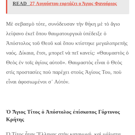
READ
27 Αυγούστου εορτάζει ο Άγιος Φανούριος
Μὲ σεβασμὸ τότε, συνόδευσαν τὴν θήκη μὲ τὸ ἅγιο
λείψανο ἐκεῖ ὅπου θαυματουργικὰ ὑπέδειξε ὁ
Ἀπόστολος τοῦ Θεοῦ καὶ ὅπου κτίστηκε μεγαλοπρεπὴς
ναός. Δίκαια, ἔτσι, μπορεῖ νὰ πεῖ κανείς: «Θαυμαστὸς ὁ
Θεὸς ἐν τοῖς ἁγίοις αὐτοῦ». Θαυμαστὸς εἶναι ὁ Θεὸς
στὶς προστασίες ποὺ παρέχει στοὺς Ἁγίους Του, ποὺ
εἶναι ἀφοσιωμένοι σ᾿ Αὐτόν.
Ὁ Ἅγιος Τίτος ὁ Ἀπόστολος ἐπίσκοπος Γόρτυνος
Κρήτης
Ὁ Τίτος ἦταν Ἕλληνας στὴν καταγωγή, καὶ μάλιστα