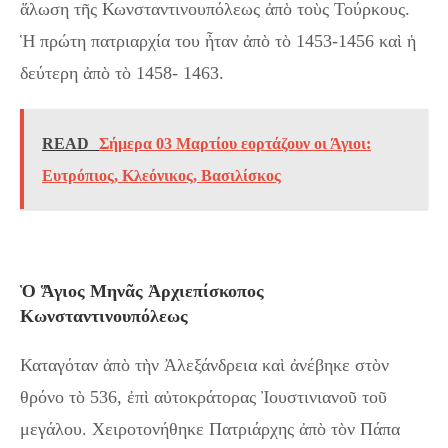
ἅλωση τῆς Κωνσταντινουπόλεως ἀπὸ τοὺς Τούρκους.
Ἡ πρώτη πατριαρχία του ἦταν ἀπὸ τὸ 1453-1456 καὶ ἡ
δεύτερη ἀπὸ τὸ 1458- 1463.
READ
Σήμερα 03 Μαρτίου εορτάζουν οι Άγιοι:
Ευτρόπιος, Κλεόνικος, Βασιλίσκος
Ὁ Ἅγιος Μηνᾶς Ἀρχιεπίσκοπος
Κωνσταντινουπόλεως
Καταγόταν ἀπὸ τὴν Ἀλεξάνδρεια καὶ ἀνέβηκε στὸν
θρόνο τὸ 536, ἐπὶ αὐτοκράτορας Ἰουστινιανοῦ τοῦ
μεγάλου. Χειροτονήθηκε Πατριάρχης ἀπὸ τὸν Πάπα