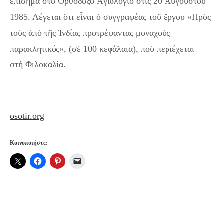
ἐπίσημα στὸ Ὀρθόδοξο Ἁγιολόγιο στὶς 20 Αὐγούστου
1985. Λέγεται ὅτι εἶναι ὁ συγγραφέας τοῦ ἔργου «Πρὸς
τοὺς ἀπὸ τῆς Ἰνδίας προτρέψαντας μοναχοὺς
παρακλητικός», (σὲ 100 κεφάλαια), ποὺ περιέχεται
στὴ Φιλοκαλία.
osotir.org
Κοινοποιήστε: