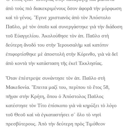
ἀπὸ τοὺς πιὸ διακεκριμένους ὅσον ἀφορᾶ τὴν μόρφωση
καὶ τὸ γένος. Ἔγινε χριστιανὸς ἀπὸ τὸν Ἀπόστολο
Παῦλο, μὲ τὸν ὁποῖο καὶ συνεργάστηκε γιὰ τὴν διάδοση
τοῦ Εὐαγγελίου. Ἀκολούθησε τὸν ἀπ. Παῦλο στὴ
δεύτερη ἄνοδό του στὴν Ἱερουσαλὴμ καὶ κατόπιν
ἐπιφορτίσθηκε μὲ ἀποστολὴ στὴν Κόρινθο, γιὰ νὰ δεῖ
ἀπὸ κοντὰ τὴν κατάσταση τῆς ἐκεῖ Ἐκκλησίας.
Ὅταν ἐπέστρεψε συνάντησε τὸν ἀπ. Παῦλο στὴ
Μακεδονία. Ἔπειτα μαζί του, περίπου τὸ ἔτος 58,
πῆγαν στὴν Κρήτη, ὅπου ὁ Ἀπόστολος Παῦλος
κατέστησε τὸν Τίτο ἐπίσκοπο γιὰ νὰ κηρύξει τὸ λόγο
τοῦ Θεοῦ καὶ νὰ ἐγκαταστήσει σ᾿ ὅλο τὸ νησὶ
πρεσβύτερους. Ἀπὸ τὴν δεύτερη πρὸς Τιμόθεον