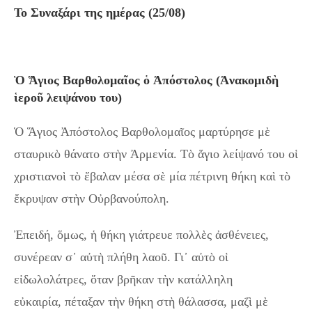
Το Συναξάρι της ημέρας (25/08)
Ὁ Ἅγιος Βαρθολομαῖος ὁ Ἀπόστολος (Ἀνακομιδὴ
ἱεροῦ λειψάνου του)
Ὁ Ἅγιος Ἀπόστολος Βαρθολομαῖος μαρτύρησε μὲ
σταυρικὸ θάνατο στὴν Ἀρμενία. Τὸ ἅγιο λείψανό του οἱ
χριστιανοὶ τὸ ἔβαλαν μέσα σὲ μία πέτρινη θήκη καὶ τὸ
ἔκρυψαν στὴν Οὐρβανούπολη.
Ἐπειδή, ὅμως, ἡ θήκη γιάτρευε πολλὲς ἀσθένειες,
συνέρεαν σ᾿ αὐτὴ πλήθη λαοῦ. Γι᾿ αὐτὸ οἱ
εἰδωλολάτρες, ὅταν βρῆκαν τὴν κατάλληλη
εὐκαιρία, πέταξαν τὴν θήκη στὴ θάλασσα, μαζὶ μὲ